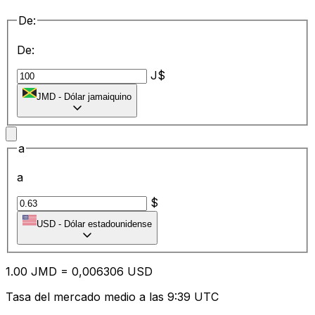
De:
De:
J$
JMD
-
Dólar jamaiquino
a
a
$
USD
-
Dólar estadounidense
1.00
JMD
=
0,
006306
USD
Tasa del mercado medio a las 9:39 UTC