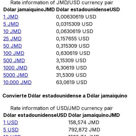
Rate information of JMD/USD currency pair
Dólar jamaiquino
JMD
Dólar estadounidense
USD
1
JMD
0,00630619
USD
5
JMD
0,0315309
USD
10
JMD
0,0630619
USD
25
JMD
0,157655
USD
50
JMD
0,315309
USD
100
JMD
0,630619
USD
500
JMD
3,15309
USD
1000
JMD
6,30619
USD
5000
JMD
31,5309
USD
10.000
JMD
63,0619
USD
Convierte Dólar estadounidense a Dólar jamaiquino
Rate information of USD/JMD currency pair
Dólar estadounidense
USD
Dólar jamaiquino
JMD
1
USD
158,574
JMD
5
USD
792,872
JMD