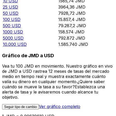
10
USD
1585,74
JMD
25
USD
3964,36
JMD
50
USD
7928,72
JMD
100
USD
15.857,4
JMD
500
USD
79.287,2
JMD
1000
USD
158.574
JMD
5000
USD
792.872
JMD
10.000
USD
1.585.740
JMD
Gráfico de JMD a USD
Vea tu 100 JMD en movimiento. Nuestro gráfico en vivo
de JMD a USD rastrea 12 meses de tasas del mercado
medio en tiempo real y muestra exactamente cuánto
valía su dinero en cualquier momento.¿Quiere saber
cuándo se mueve la tasa a su favor?Establezca una
alerta de tasa y le avisaremos cuando alcance tu
objetivo.
Ver gráfico completo
Seguir tipo de cambio