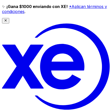
✨
¡Gana $1000 enviando con XE!
*Aplican términos y
condiciones
.