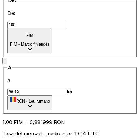
De:
De:
FIM
FIM
-
Marco finlandés
a
a
lei
RON
-
Leu rumano
1.00
FIM
=
0,
881999
RON
Tasa del mercado medio a las 13:14 UTC