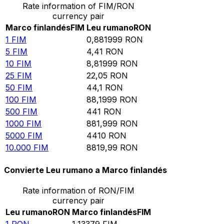
Rate information of FIM/RON
currency pair
Marco finlandés
FIM
Leu rumano
RON
1
FIM
0,881999
RON
5
FIM
4,41
RON
10
FIM
8,81999
RON
25
FIM
22,05
RON
50
FIM
44,1
RON
100
FIM
88,1999
RON
500
FIM
441
RON
1000
FIM
881,999
RON
5000
FIM
4410
RON
10.000
FIM
8819,99
RON
Convierte Leu rumano a Marco finlandés
Rate information of RON/FIM
currency pair
Leu rumano
RON
Marco finlandés
FIM
1
RON
1,13379
FIM