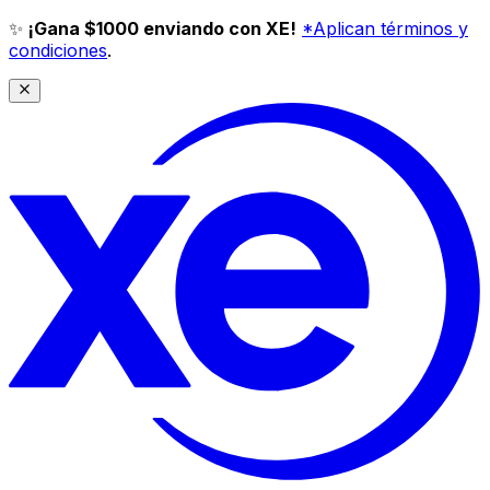
✨
¡Gana $1000 enviando con XE!
*Aplican términos y
condiciones
.