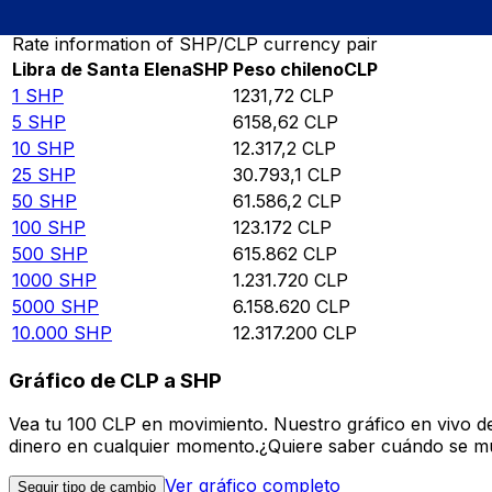
Rate information of SHP/CLP currency pair
Libra de Santa Elena
SHP
Peso chileno
CLP
1
SHP
1231,72
CLP
5
SHP
6158,62
CLP
10
SHP
12.317,2
CLP
25
SHP
30.793,1
CLP
50
SHP
61.586,2
CLP
100
SHP
123.172
CLP
500
SHP
615.862
CLP
1000
SHP
1.231.720
CLP
5000
SHP
6.158.620
CLP
10.000
SHP
12.317.200
CLP
Gráfico de CLP a SHP
Vea tu 100 CLP en movimiento. Nuestro gráfico en vivo d
dinero en cualquier momento.¿Quiere saber cuándo se mue
Ver gráfico completo
Seguir tipo de cambio