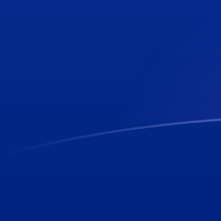
tipos de cambio de CLP a SHP hoy
Convierte Peso chileno a Libra de Santa Elena
Rate information of CLP/SHP currency pair
Peso chileno
CLP
Libra de Santa Elena
SHP
1
CLP
0,00081187
SHP
5
CLP
0,00405935
SHP
10
CLP
0,0081187
SHP
25
CLP
0,0202968
SHP
50
CLP
0,0405935
SHP
100
CLP
0,081187
SHP
500
CLP
0,405935
SHP
1000
CLP
0,81187
SHP
5000
CLP
4,05935
SHP
10.000
CLP
8,1187
SHP
Convierte Libra de Santa Elena a Peso chileno