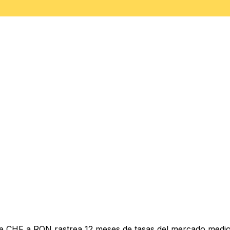
de CHF a RON rastrea 12 meses de tasas del mercado medio