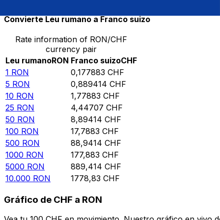
Convierte Leu rumano a Franco suizo
Rate information of RON/CHF
currency pair
Leu rumano
RON
Franco suizo
CHF
1
RON
0,177883
CHF
5
RON
0,889414
CHF
10
RON
1,77883
CHF
25
RON
4,44707
CHF
50
RON
8,89414
CHF
100
RON
17,7883
CHF
500
RON
88,9414
CHF
1000
RON
177,883
CHF
5000
RON
889,414
CHF
10.000
RON
1778,83
CHF
Gráfico de CHF a RON
Vea tu 100 CHF en movimiento. Nuestro gráfico en vivo 