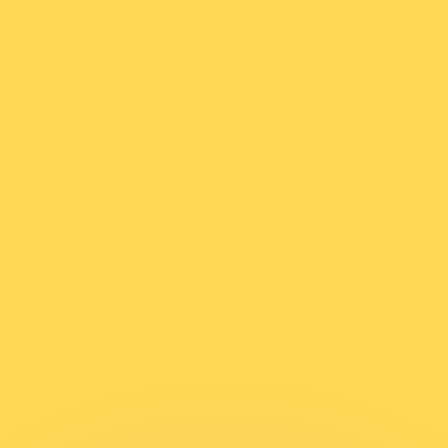
 tasas de los competidores.
r. Esto solo tiene fines informativos. No recibirás esta t