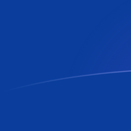
tipos de cambio de CHF a RON hoy
Convierte Franco suizo a Leu rumano
Rate information of CHF/RON
currency pair
Franco suizo
CHF
Leu rumano
RON
1
CHF
5,62168
RON
5
CHF
28,1084
RON
10
CHF
56,2168
RON
25
CHF
140,542
RON
50
CHF
281,084
RON
100
CHF
562,168
RON
500
CHF
2810,84
RON
1000
CHF
5621,68
RON
5000
CHF
28.108,4
RON
10.000
CHF
56.216,8
RON