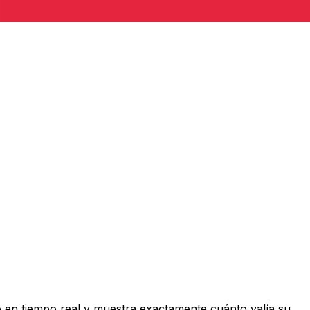
 en tiempo real y muestra exactamente cuánto valía su