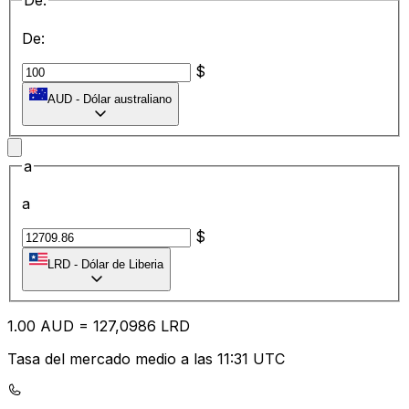
De:
De:
$
AUD
-
Dólar australiano
a
a
$
LRD
-
Dólar de Liberia
1.00
AUD
=
12
7,0986
LRD
Tasa del mercado medio a las 11:31 UTC