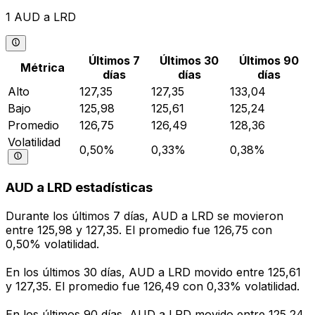
1 AUD a LRD
Últimos 7
Últimos 30
Últimos 90
Métrica
días
días
días
Alto
127,35
127,35
133,04
Bajo
125,98
125,61
125,24
Promedio
126,75
126,49
128,36
Volatilidad
0,50%
0,33%
0,38%
AUD a LRD estadísticas
Durante los últimos 7 días, AUD a LRD se movieron
entre 125,98 y 127,35. El promedio fue 126,75 con
0,50% volatilidad.
En los últimos 30 días, AUD a LRD movido entre 125,61
y 127,35. El promedio fue 126,49 con 0,33% volatilidad.
En los últimos 90 días, AUD a LRD movido entre 125,24