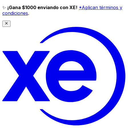
✨
¡Gana $1000 enviando con XE!
*Aplican términos y
condiciones
.