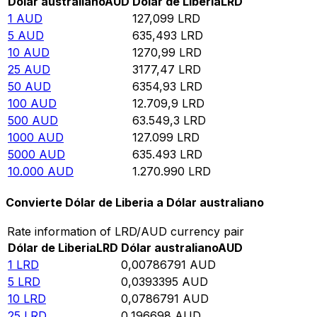
Dólar australiano
AUD
Dólar de Liberia
LRD
1
AUD
127,099
LRD
5
AUD
635,493
LRD
10
AUD
1270,99
LRD
25
AUD
3177,47
LRD
50
AUD
6354,93
LRD
100
AUD
12.709,9
LRD
500
AUD
63.549,3
LRD
1000
AUD
127.099
LRD
5000
AUD
635.493
LRD
10.000
AUD
1.270.990
LRD
Convierte Dólar de Liberia a Dólar australiano
Rate information of LRD/AUD currency pair
Dólar de Liberia
LRD
Dólar australiano
AUD
1
LRD
0,00786791
AUD
5
LRD
0,0393395
AUD
10
LRD
0,0786791
AUD
25
LRD
0,196698
AUD