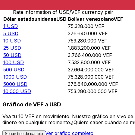
Rate information of USD/VEF currency pair
Dólar estadounidense
USD
Bolívar venezolano
VEF
1
USD
75.328.000
VEF
5
USD
376.640.000
VEF
10
USD
753.280.000
VEF
25
USD
1.883.200.000
VEF
50
USD
3.766.400.000
VEF
100
USD
7.532.800.000
VEF
500
USD
37.664.000.000
VEF
1000
USD
75.328.000.000
VEF
5000
USD
376.640.000.000
VEF
10.000
USD
753.280.000.000
VEF
Gráfico de VEF a USD
Vea tu 10 VEF en movimiento. Nuestro gráfico en vivo de
dinero en cualquier momento.¿Quiere saber cuándo se mue
Ver gráfico completo
Seguir tipo de cambio