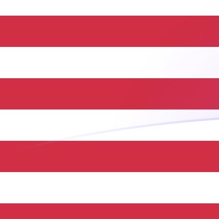
tipos de cambio de VEF a USD hoy
Convierte Bolívar venezolano a Dólar estadounidense
Rate information of VEF/USD currency pair
Bolívar venezolano
VEF
Dólar estadounidense
USD
1
VEF
0,0000000132753
USD
5
VEF
0,0000000663764
USD
10
VEF
0,000000132753
USD
25
VEF
0,000000331882
USD
50
VEF
0,000000663764
USD
100
VEF
0,00000132753
USD
500
VEF
0,00000663764
USD
1000
VEF
0,0000132753
USD
5000
VEF
0,0000663764
USD
10.000
VEF
0,000132753
USD
Convierte Dólar estadounidense a Bolívar venezolano