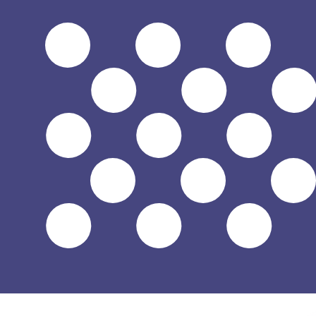
a
$
USD
-
Dólar estadounidense
1.00
VEF
=
0,
000000
USD
Tasa del mercado medio a las 16:28 UTC
Habla con un experto en divisas hoy.
Podemos superar las
Programar una llamada
Usamos la tasa del mercado medio para nuestro converso
¿Sabías que puedes enviar dinero al extranjero con Xe?
Regístrate hoy mismo