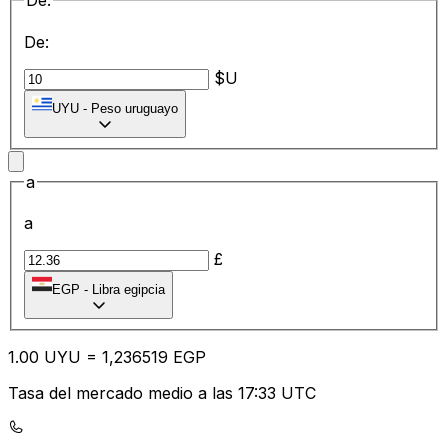
De:
De:
$U
UYU
-
Peso uruguayo
a
a
£
EGP
-
Libra egipcia
1.00
UYU
=
1,
236519
EGP
Tasa del mercado medio a las 17:33 UTC