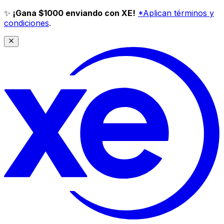
✨
¡Gana $1000 enviando con XE!
*Aplican términos y
condiciones
.