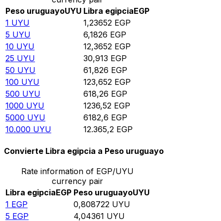
Peso uruguayo
UYU
Libra egipcia
EGP
1
UYU
1,23652
EGP
5
UYU
6,1826
EGP
10
UYU
12,3652
EGP
25
UYU
30,913
EGP
50
UYU
61,826
EGP
100
UYU
123,652
EGP
500
UYU
618,26
EGP
1000
UYU
1236,52
EGP
5000
UYU
6182,6
EGP
10.000
UYU
12.365,2
EGP
Convierte Libra egipcia a Peso uruguayo
Rate information of EGP/UYU
currency pair
Libra egipcia
EGP
Peso uruguayo
UYU
1
EGP
0,808722
UYU
5
EGP
4,04361
UYU