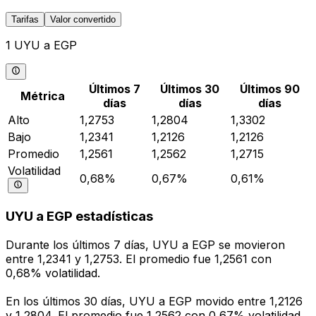
Tarifas
Valor convertido
1 UYU a EGP
Últimos 7
Últimos 30
Últimos 90
Métrica
días
días
días
Alto
1,2753
1,2804
1,3302
Bajo
1,2341
1,2126
1,2126
Promedio
1,2561
1,2562
1,2715
Volatilidad
0,68%
0,67%
0,61%
UYU a EGP estadísticas
Durante los últimos 7 días, UYU a EGP se movieron
entre 1,2341 y 1,2753. El promedio fue 1,2561 con
0,68% volatilidad.
En los últimos 30 días, UYU a EGP movido entre 1,2126
y 1,2804. El promedio fue 1,2562 con 0,67% volatilidad.