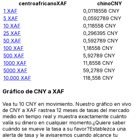
centroafricano
XAF
chino
CNY
1
XAF
0,0118558
CNY
5
XAF
0,0592789
CNY
10
XAF
0,118558
CNY
25
XAF
0,296395
CNY
50
XAF
0,592789
CNY
100
XAF
1,18558
CNY
500
XAF
5,92789
CNY
1000
XAF
11,8558
CNY
5000
XAF
59,2789
CNY
10.000
XAF
118,558
CNY
Gráfico de CNY a XAF
Vea tu 10 CNY en movimiento. Nuestro gráfico en vivo
de CNY a XAF rastrea 12 meses de tasas del mercado
medio en tiempo real y muestra exactamente cuánto
valía su dinero en cualquier momento.¿Quiere saber
cuándo se mueve la tasa a su favor?Establezca una
alerta de tasa y le avisaremos cuando alcance tu