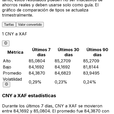
ahorros reales y deben usarse solo como guía. El
gráfico de comparación de tipos se actualiza
trimestralmente.
Tarifas
Valor convertido
1 CNY a XAF
Últimos 7
Últimos 30
Últimos 90
Métrica
días
días
días
Alto
85,0804
85,2709
85,2709
Bajo
84,1692
84,1692
81,8144
Promedio
84,3870
84,6823
83,9495
Volatilidad
0,29%
0,23%
0,24%
CNY a XAF estadísticas
Durante los últimos 7 días, CNY a XAF se movieron
entre 84,1692 y 85,0804. El promedio fue 84,3870 con