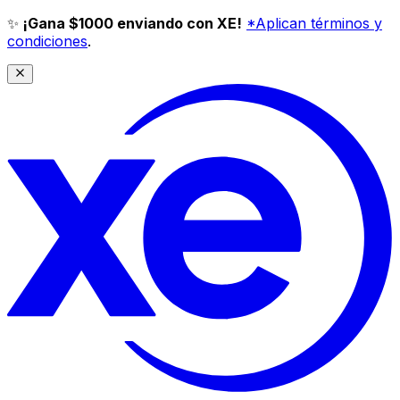
✨
¡Gana $1000 enviando con XE!
*Aplican términos y
condiciones
.