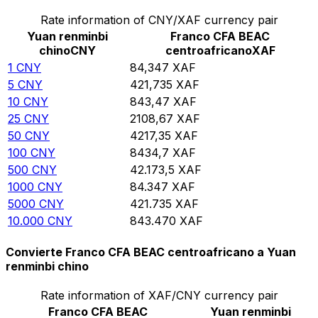
Rate information of CNY/XAF currency pair
Yuan renminbi
Franco CFA BEAC
chino
CNY
centroafricano
XAF
1
CNY
84,347
XAF
5
CNY
421,735
XAF
10
CNY
843,47
XAF
25
CNY
2108,67
XAF
50
CNY
4217,35
XAF
100
CNY
8434,7
XAF
500
CNY
42.173,5
XAF
1000
CNY
84.347
XAF
5000
CNY
421.735
XAF
10.000
CNY
843.470
XAF
Convierte Franco CFA BEAC centroafricano a Yuan
renminbi chino
Rate information of XAF/CNY currency pair
Franco CFA BEAC
Yuan renminbi