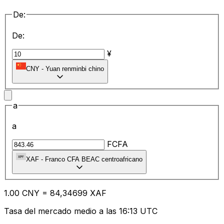
De:
De:
¥
CNY
-
Yuan renminbi chino
a
a
FCFA
XAF
-
Franco CFA BEAC centroafricano
1.00
CNY
=
84
,34699
XAF
Tasa del mercado medio a las 16:13 UTC