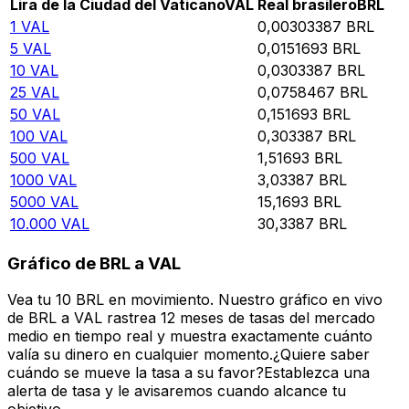
Lira de la Ciudad del Vaticano
VAL
Real brasilero
BRL
1
VAL
0,00303387
BRL
5
VAL
0,0151693
BRL
10
VAL
0,0303387
BRL
25
VAL
0,0758467
BRL
50
VAL
0,151693
BRL
100
VAL
0,303387
BRL
500
VAL
1,51693
BRL
1000
VAL
3,03387
BRL
5000
VAL
15,1693
BRL
10.000
VAL
30,3387
BRL
Gráfico de BRL a VAL
Vea tu 10 BRL en movimiento. Nuestro gráfico en vivo
de BRL a VAL rastrea 12 meses de tasas del mercado
medio en tiempo real y muestra exactamente cuánto
valía su dinero en cualquier momento.¿Quiere saber
cuándo se mueve la tasa a su favor?Establezca una
alerta de tasa y le avisaremos cuando alcance tu