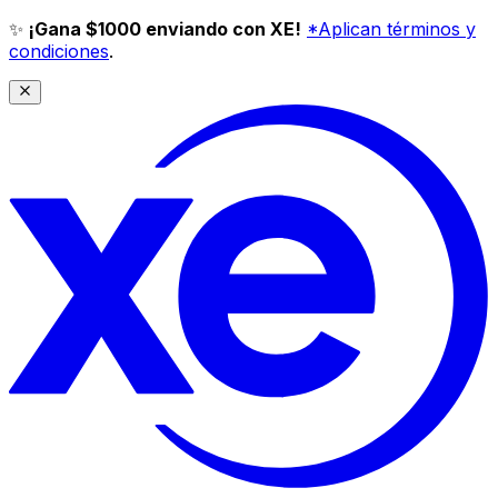
✨
¡Gana $1000 enviando con XE!
*Aplican términos y
condiciones
.