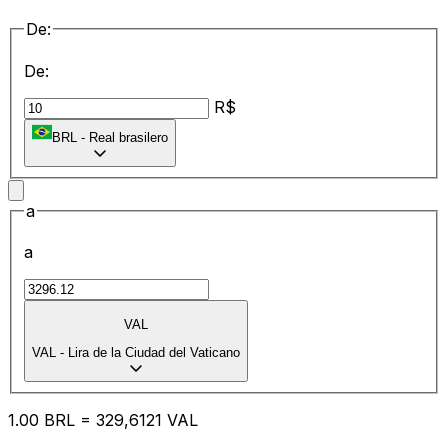
De:
De:
R$
BRL
-
Real brasilero
a
a
VAL
VAL
-
Lira de la Ciudad del Vaticano
1.00
BRL
=
32
9,6121
VAL