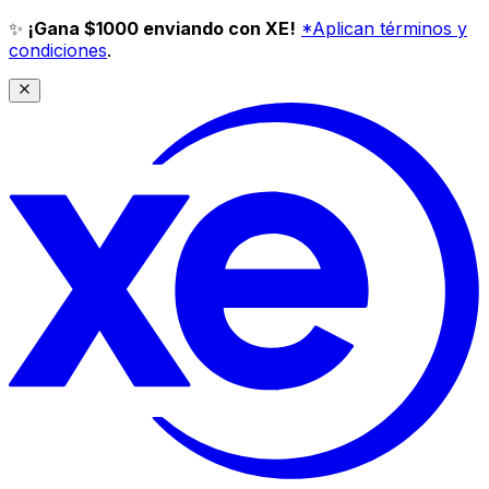
✨
¡Gana $1000 enviando con XE!
*Aplican términos y
condiciones
.