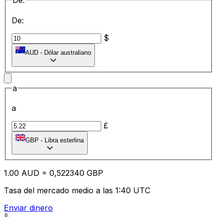
De:
De:
$
AUD
-
Dólar australiano
a
a
£
GBP
-
Libra esterlina
1.00
AUD
=
0,
522340
GBP
Tasa del mercado medio a las 1:40 UTC
Enviar dinero