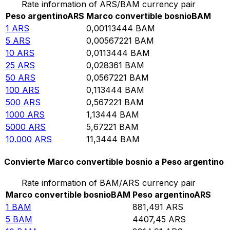
Rate information of ARS/BAM currency pair
Peso argentino
ARS
Marco convertible bosnio
BAM
1
ARS
0,00113444
BAM
5
ARS
0,00567221
BAM
10
ARS
0,0113444
BAM
25
ARS
0,028361
BAM
50
ARS
0,0567221
BAM
100
ARS
0,113444
BAM
500
ARS
0,567221
BAM
1000
ARS
1,13444
BAM
5000
ARS
5,67221
BAM
10.000
ARS
11,3444
BAM
Convierte Marco convertible bosnio a Peso argentino
Rate information of BAM/ARS currency pair
Marco convertible bosnio
BAM
Peso argentino
ARS
1
BAM
881,491
ARS
5
BAM
4407,45
ARS