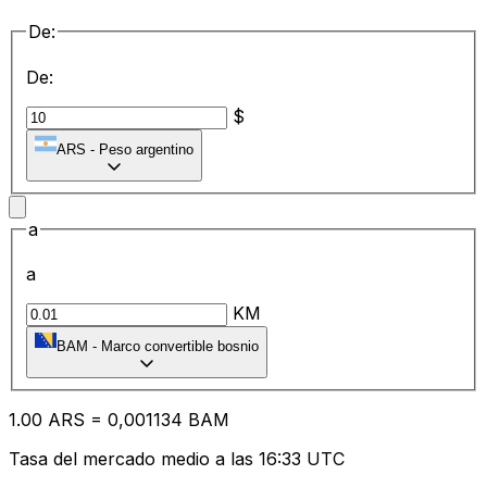
De:
De:
$
ARS
-
Peso argentino
a
a
KM
BAM
-
Marco convertible bosnio
1.00
ARS
=
0,
001134
BAM
Tasa del mercado medio a las 16:33 UTC