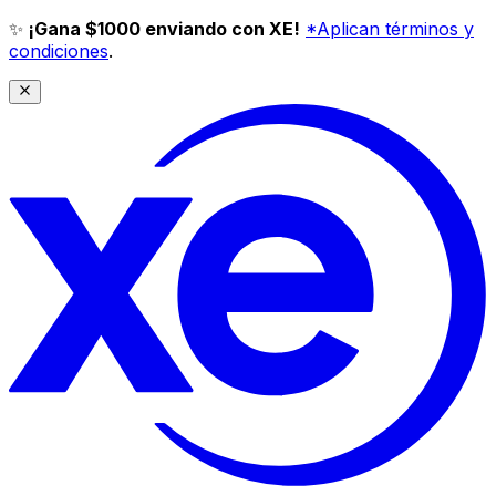
✨
¡Gana $1000 enviando con XE!
*Aplican términos y
condiciones
.