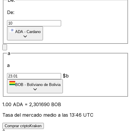
De:
De:
ADA
-
Cardano
a
a
$b
BOB
-
Bolíviano de Bolivia
1.00
ADA
=
2,
301690
BOB
Tasa del mercado medio a las 13:46 UTC
Comprar criptoKraken