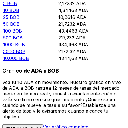
5
BOB
2,17232
ADA
10
BOB
4,34463
ADA
25
BOB
10,8616
ADA
50
BOB
21,7232
ADA
100
BOB
43,4463
ADA
500
BOB
217,232
ADA
1000
BOB
434,463
ADA
5000
BOB
2172,32
ADA
10.000
BOB
4344,63
ADA
Gráfico de ADA a BOB
Vea tu 10 ADA en movimiento. Nuestro gráfico en vivo
de ADA a BOB rastrea 12 meses de tasas del mercado
medio en tiempo real y muestra exactamente cuánto
valía su dinero en cualquier momento.¿Quiere saber
cuándo se mueve la tasa a su favor?Establezca una
alerta de tasa y le avisaremos cuando alcance tu
objetivo.
Ver gráfico completo
Seguir tipo de cambio