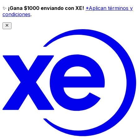
✨
¡Gana $1000 enviando con XE!
*Aplican términos y
condiciones
.