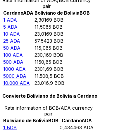
Rate information of ADA/BOB currency
pair
Cardano
ADA
Bolíviano de Bolivia
BOB
1
ADA
2,30169
BOB
5
ADA
11,5085
BOB
10
ADA
23,0169
BOB
25
ADA
57,5423
BOB
50
ADA
115,085
BOB
100
ADA
230,169
BOB
500
ADA
1150,85
BOB
1000
ADA
2301,69
BOB
5000
ADA
11.508,5
BOB
10.000
ADA
23.016,9
BOB
Convierte Bolíviano de Bolivia a Cardano
Rate information of BOB/ADA currency
pair
Bolíviano de Bolivia
BOB
Cardano
ADA
1
BOB
0,434463
ADA