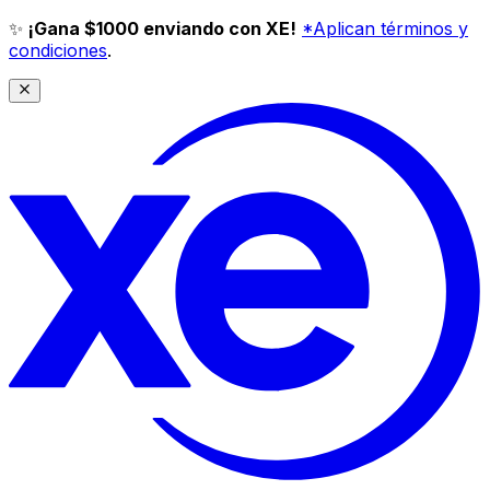
✨
¡Gana $1000 enviando con XE!
*Aplican términos y
condiciones
.