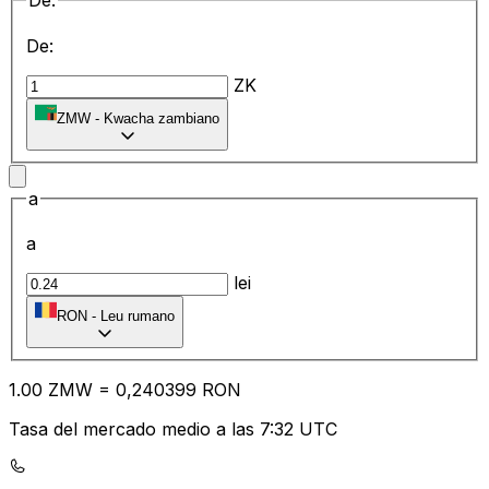
De:
De:
ZK
ZMW
-
Kwacha zambiano
a
a
lei
RON
-
Leu rumano
1.00
ZMW
=
0,
240399
RON
Tasa del mercado medio a las 7:32 UTC