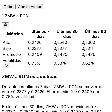
Tarifas
Valor convertido
1 ZMW a RON
Últimos 7
Últimos 30
Últimos 90
Métrica
días
días
días
Alto
0,2426
0,2540
0,2600
Bajo
0,2377
0,2377
0,2311
Promedio
0,2409
0,2470
0,2476
Volatilidad
0,75%
0,58%
0,62%
ZMW a RON estadísticas
Durante los últimos 7 días, ZMW a RON se movieron
entre 0,2377 y 0,2426. El promedio fue 0,2409 con
0,75% volatilidad.
En los últimos 30 días, ZMW a RON movido entre
0,2377 y 0,2540. El promedio fue 0,2470 con 0,58%