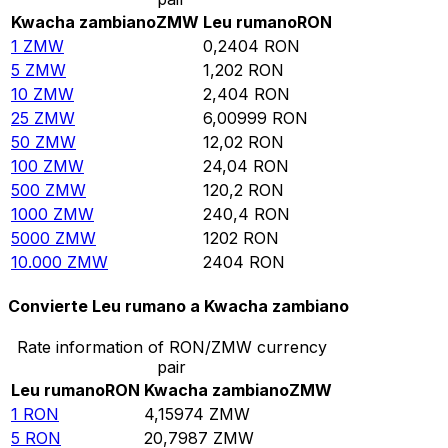
Kwacha zambiano
ZMW
Leu rumano
RON
1
ZMW
0,2404
RON
5
ZMW
1,202
RON
10
ZMW
2,404
RON
25
ZMW
6,00999
RON
50
ZMW
12,02
RON
100
ZMW
24,04
RON
500
ZMW
120,2
RON
1000
ZMW
240,4
RON
5000
ZMW
1202
RON
10.000
ZMW
2404
RON
Convierte Leu rumano a Kwacha zambiano
Rate information of RON/ZMW currency
pair
Leu rumano
RON
Kwacha zambiano
ZMW
1
RON
4,15974
ZMW
5
RON
20,7987
ZMW