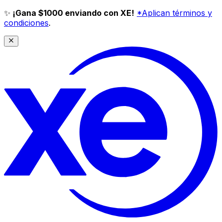
✨
¡Gana $1000 enviando con XE!
*Aplican términos y
condiciones
.