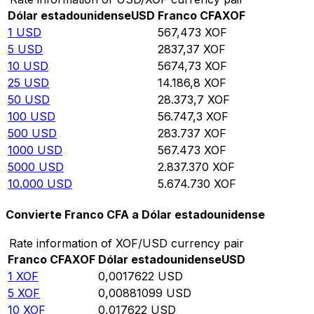
Dólar estadounidense
USD
Franco CFA
XOF
1
USD
567,473
XOF
5
USD
2837,37
XOF
10
USD
5674,73
XOF
25
USD
14.186,8
XOF
50
USD
28.373,7
XOF
100
USD
56.747,3
XOF
500
USD
283.737
XOF
1000
USD
567.473
XOF
5000
USD
2.837.370
XOF
10.000
USD
5.674.730
XOF
Convierte Franco CFA a Dólar estadounidense
Rate information of XOF/USD currency pair
Franco CFA
XOF
Dólar estadounidense
USD
1
XOF
0,0017622
USD
5
XOF
0,00881099
USD
10
XOF
0,017622
USD