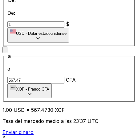
De:
De:
$
USD
-
Dólar estadounidense
a
a
CFA
XOF
-
Franco CFA
1.00
USD
=
56
7,4730
XOF
Tasa del mercado medio a las 23:37 UTC
Enviar dinero