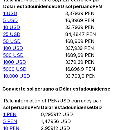
Dólar estadounidense
USD
sol peruano
PEN
1
USD
3,37939
PEN
5
USD
16,8969
PEN
10
USD
33,7939
PEN
25
USD
84,4847
PEN
50
USD
168,969
PEN
100
USD
337,939
PEN
500
USD
1689,69
PEN
1000
USD
3379,39
PEN
5000
USD
16.896,9
PEN
10.000
USD
33.793,9
PEN
Convierte sol peruano a Dólar estadounidense
Rate information of PEN/USD currency pair
sol peruano
PEN
Dólar estadounidense
USD
1
PEN
0,295912
USD
5
PEN
1,47956
USD
10
PEN
2,95912
USD