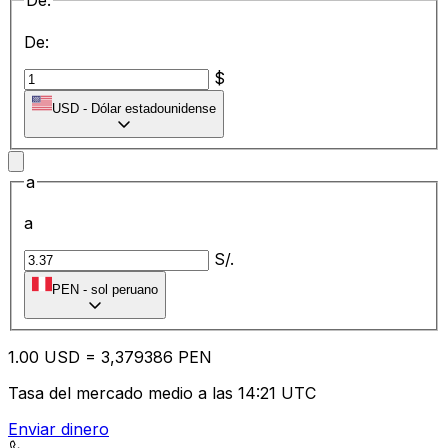
De:
De:
$
USD
-
Dólar estadounidense
a
a
S/.
PEN
-
sol peruano
1.00
USD
=
3,
379386
PEN
Tasa del mercado medio a las 14:21 UTC
Enviar dinero