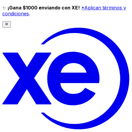
✨
¡Gana $1000 enviando con XE!
*Aplican términos y
condiciones
.