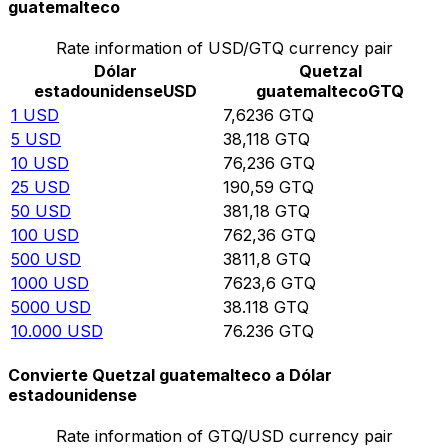
guatemalteco
Rate information of USD/GTQ currency pair
Dólar
Quetzal
estadounidense
USD
guatemalteco
GTQ
1
USD
7,6236
GTQ
5
USD
38,118
GTQ
10
USD
76,236
GTQ
25
USD
190,59
GTQ
50
USD
381,18
GTQ
100
USD
762,36
GTQ
500
USD
3811,8
GTQ
1000
USD
7623,6
GTQ
5000
USD
38.118
GTQ
10.000
USD
76.236
GTQ
Convierte Quetzal guatemalteco a Dólar
estadounidense
Rate information of GTQ/USD currency pair