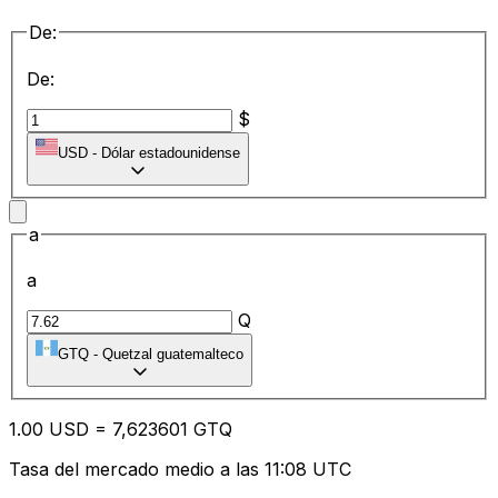
De:
De:
$
USD
-
Dólar estadounidense
a
a
Q
GTQ
-
Quetzal guatemalteco
1.00
USD
=
7,
623601
GTQ
Tasa del mercado medio a las 11:08 UTC