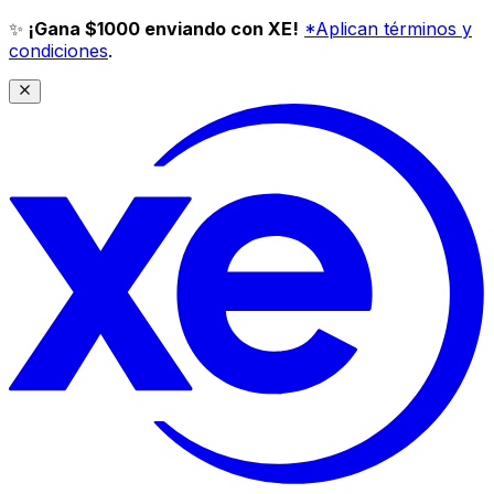
✨
¡Gana $1000 enviando con XE!
*Aplican términos y
condiciones
.