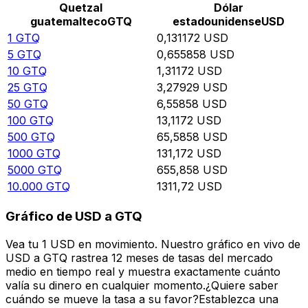
Quetzal
Dólar
guatemalteco
GTQ
estadounidense
USD
1
GTQ
0,131172
USD
5
GTQ
0,655858
USD
10
GTQ
1,31172
USD
25
GTQ
3,27929
USD
50
GTQ
6,55858
USD
100
GTQ
13,1172
USD
500
GTQ
65,5858
USD
1000
GTQ
131,172
USD
5000
GTQ
655,858
USD
10.000
GTQ
1311,72
USD
Gráfico de USD a GTQ
Vea tu 1 USD en movimiento. Nuestro gráfico en vivo de
USD a GTQ rastrea 12 meses de tasas del mercado
medio en tiempo real y muestra exactamente cuánto
valía su dinero en cualquier momento.¿Quiere saber
cuándo se mueve la tasa a su favor?Establezca una