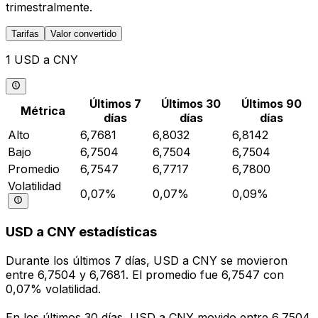
trimestralmente.
Tarifas
Valor convertido
1 USD a CNY
Últimos 7
Últimos 30
Últimos 90
Métrica
días
días
días
Alto
6,7681
6,8032
6,8142
Bajo
6,7504
6,7504
6,7504
Promedio
6,7547
6,7717
6,7800
Volatilidad
0,07%
0,07%
0,09%
USD a CNY estadísticas
Durante los últimos 7 días, USD a CNY se movieron
entre 6,7504 y 6,7681. El promedio fue 6,7547 con
0,07% volatilidad.
En los últimos 30 días, USD a CNY movido entre 6,7504