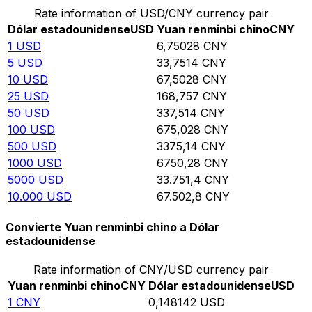
Rate information of USD/CNY currency pair
Dólar estadounidense
USD
Yuan renminbi chino
CNY
1
USD
6,75028
CNY
5
USD
33,7514
CNY
10
USD
67,5028
CNY
25
USD
168,757
CNY
50
USD
337,514
CNY
100
USD
675,028
CNY
500
USD
3375,14
CNY
1000
USD
6750,28
CNY
5000
USD
33.751,4
CNY
10.000
USD
67.502,8
CNY
Convierte Yuan renminbi chino a Dólar
estadounidense
Rate information of CNY/USD currency pair
Yuan renminbi chino
CNY
Dólar estadounidense
USD
1
CNY
0,148142
USD