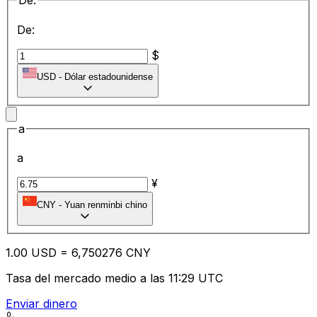
De:
De:
$
USD
-
Dólar estadounidense
a
a
¥
CNY
-
Yuan renminbi chino
1.00
USD
=
6,
750276
CNY
Tasa del mercado medio a las 11:29 UTC
Enviar dinero