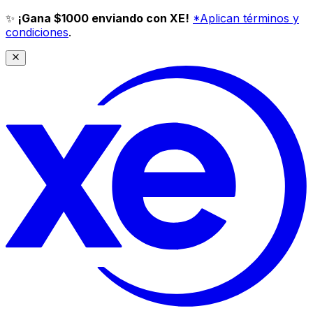
✨
¡Gana $1000 enviando con XE!
*Aplican términos y
condiciones
.