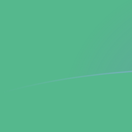
tipos de cambio de USD a BCH hoy
Convierte Dólar estadounidense a Bitcoin Cash
Rate information of USD/BCH currency pair
Dólar estadounidense
USD
Bitcoin Cash
BCH
1
USD
0,00466847
BCH
5
USD
0,0233423
BCH
10
USD
0,0466847
BCH
25
USD
0,116712
BCH
50
USD
0,233423
BCH
100
USD
0,466847
BCH
500
USD
2,33423
BCH
1000
USD
4,66847
BCH
5000
USD
23,3423
BCH
10.000
USD
46,6847
BCH