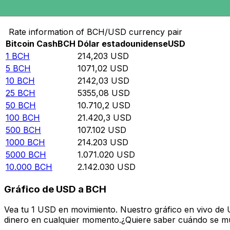
Convierte Bitcoin Cash a Dólar estadounidense
Rate information of BCH/USD currency pair
Bitcoin Cash
BCH
Dólar estadounidense
USD
1
BCH
214,203
USD
5
BCH
1071,02
USD
10
BCH
2142,03
USD
25
BCH
5355,08
USD
50
BCH
10.710,2
USD
100
BCH
21.420,3
USD
500
BCH
107.102
USD
1000
BCH
214.203
USD
5000
BCH
1.071.020
USD
10.000
BCH
2.142.030
USD
Gráfico de USD a BCH
Vea tu 1 USD en movimiento. Nuestro gráfico en vivo de
dinero en cualquier momento.¿Quiere saber cuándo se mue