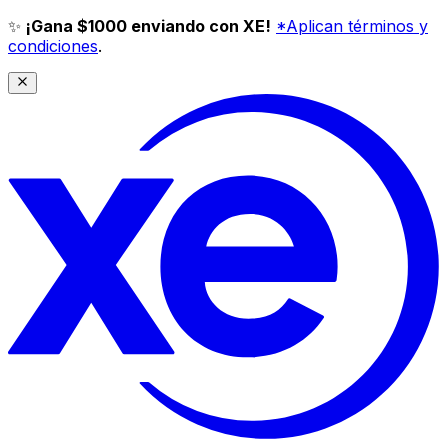
✨
¡Gana $1000 enviando con XE!
*Aplican términos y
condiciones
.