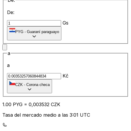
De:
De:
Gs
PYG
-
Guaraní paraguayo
a
a
Kč
CZK
-
Corona checa
1.00
PYG
=
0,
003532
CZK
Tasa del mercado medio a las 3:01 UTC