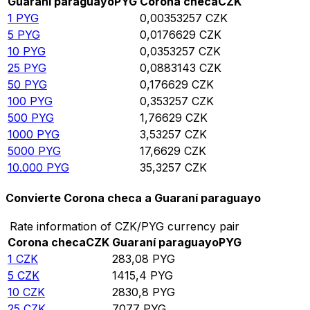
Guaraní paraguayo
PYG
Corona checa
CZK
1
PYG
0,00353257
CZK
5
PYG
0,0176629
CZK
10
PYG
0,0353257
CZK
25
PYG
0,0883143
CZK
50
PYG
0,176629
CZK
100
PYG
0,353257
CZK
500
PYG
1,76629
CZK
1000
PYG
3,53257
CZK
5000
PYG
17,6629
CZK
10.000
PYG
35,3257
CZK
Convierte Corona checa a Guaraní paraguayo
Rate information of CZK/PYG currency pair
Corona checa
CZK
Guaraní paraguayo
PYG
1
CZK
283,08
PYG
5
CZK
1415,4
PYG
10
CZK
2830,8
PYG
25
CZK
7077
PYG