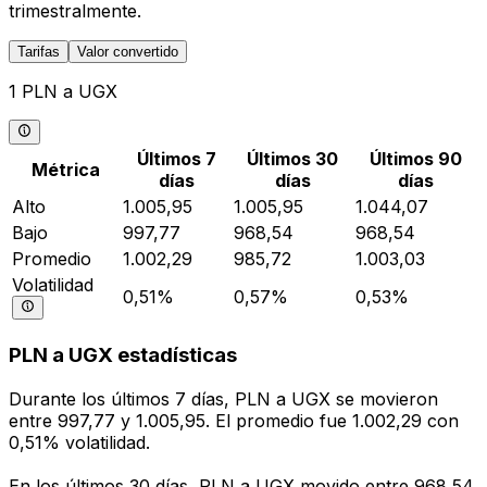
trimestralmente.
Tarifas
Valor convertido
1 PLN a UGX
Últimos 7
Últimos 30
Últimos 90
Métrica
días
días
días
Alto
1.005,95
1.005,95
1.044,07
Bajo
997,77
968,54
968,54
Promedio
1.002,29
985,72
1.003,03
Volatilidad
0,51%
0,57%
0,53%
PLN a UGX estadísticas
Durante los últimos 7 días, PLN a UGX se movieron
entre 997,77 y 1.005,95. El promedio fue 1.002,29 con
0,51% volatilidad.
En los últimos 30 días, PLN a UGX movido entre 968,54