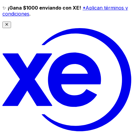
✨
¡Gana $1000 enviando con XE!
*Aplican términos y
condiciones
.