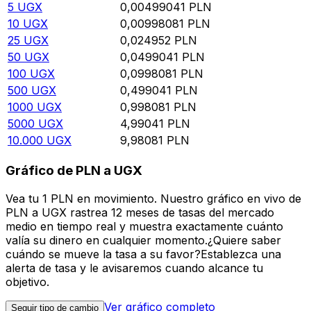
5
UGX
0,00499041
PLN
10
UGX
0,00998081
PLN
25
UGX
0,024952
PLN
50
UGX
0,0499041
PLN
100
UGX
0,0998081
PLN
500
UGX
0,499041
PLN
1000
UGX
0,998081
PLN
5000
UGX
4,99041
PLN
10.000
UGX
9,98081
PLN
Gráfico de PLN a UGX
Vea tu 1 PLN en movimiento. Nuestro gráfico en vivo de
PLN a UGX rastrea 12 meses de tasas del mercado
medio en tiempo real y muestra exactamente cuánto
valía su dinero en cualquier momento.¿Quiere saber
cuándo se mueve la tasa a su favor?Establezca una
alerta de tasa y le avisaremos cuando alcance tu
objetivo.
Ver gráfico completo
Seguir tipo de cambio