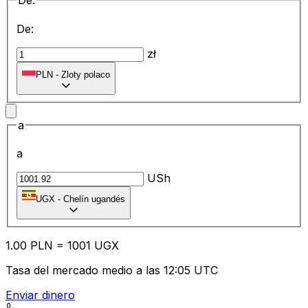
De:
De:
zł
PLN
-
Zloty polaco
a
a
USh
UGX
-
Chelín ugandés
1.00
PLN
=
10
01
UGX
Tasa del mercado medio a las 12:05 UTC
Enviar dinero