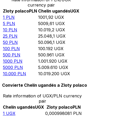
currency pair
Zloty polaco
PLN
Chelín ugandés
UGX
1
PLN
1001,92
UGX
5
PLN
5009,61
UGX
10
PLN
10.019,2
UGX
25
PLN
25.048,1
UGX
50
PLN
50.096,1
UGX
100
PLN
100.192
UGX
500
PLN
500.961
UGX
1000
PLN
1.001.920
UGX
5000
PLN
5.009.610
UGX
10.000
PLN
10.019.200
UGX
Convierte Chelín ugandés a Zloty polaco
Rate information of UGX/PLN currency
pair
Chelín ugandés
UGX
Zloty polaco
PLN
1
UGX
0,000998081
PLN