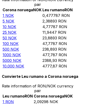
pair
Corona noruega
NOK
Leu rumano
RON
1
NOK
0,477787
RON
5
NOK
2,38893
RON
10
NOK
4,77787
RON
25
NOK
11,9447
RON
50
NOK
23,8893
RON
100
NOK
47,7787
RON
500
NOK
238,893
RON
1000
NOK
477,787
RON
5000
NOK
2388,93
RON
10.000
NOK
4777,87
RON
Convierte Leu rumano a Corona noruega
Rate information of RON/NOK currency
pair
Leu rumano
RON
Corona noruega
NOK
1
RON
2,09298
NOK