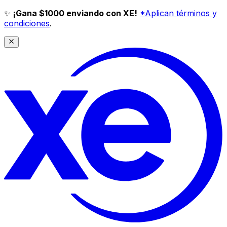
✨
¡Gana $1000 enviando con XE!
*Aplican términos y
condiciones
.