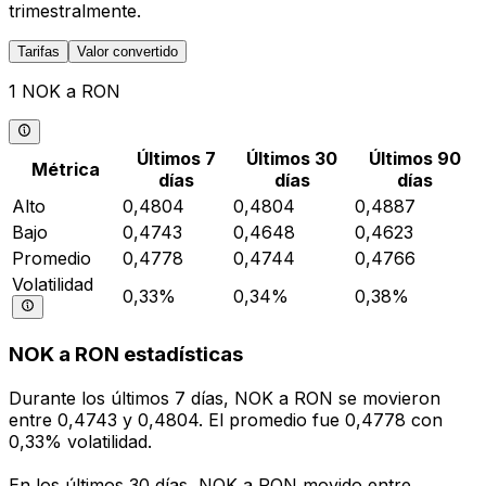
trimestralmente.
Tarifas
Valor convertido
1 NOK a RON
Últimos 7
Últimos 30
Últimos 90
Métrica
días
días
días
Alto
0,4804
0,4804
0,4887
Bajo
0,4743
0,4648
0,4623
Promedio
0,4778
0,4744
0,4766
Volatilidad
0,33%
0,34%
0,38%
NOK a RON estadísticas
Durante los últimos 7 días, NOK a RON se movieron
entre 0,4743 y 0,4804. El promedio fue 0,4778 con
0,33% volatilidad.
En los últimos 30 días, NOK a RON movido entre