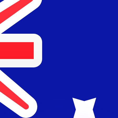
 tasas de los competidores.
r. Esto solo tiene fines informativos. No recibirás esta t