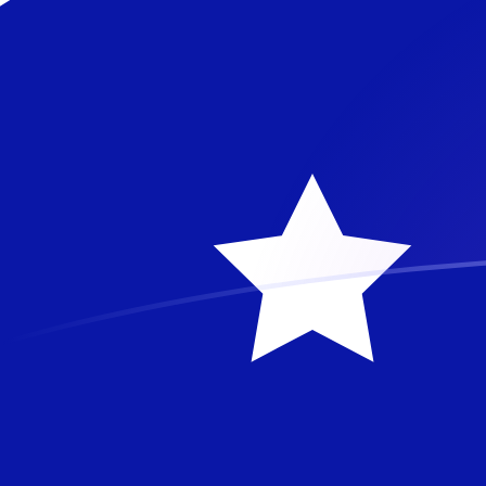
tipos de cambio de NOK a AUD hoy
Convierte Corona noruega a Dólar australiano
Rate information of NOK/AUD currency pair
Corona noruega
NOK
Dólar australiano
AUD
1
NOK
0,148833
AUD
5
NOK
0,744167
AUD
10
NOK
1,48833
AUD
25
NOK
3,72084
AUD
50
NOK
7,44167
AUD
100
NOK
14,8833
AUD
500
NOK
74,4167
AUD
1000
NOK
148,833
AUD
5000
NOK
744,167
AUD
10.000
NOK
1488,33
AUD