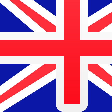
a
$
AUD
-
Dólar australiano
1.00
NOK
=
0,
148833
AUD
Tasa del mercado medio a las 12:51 UTC
Enviar dinero
Habla con un experto en divisas hoy.
Podemos superar las
Programar una llamada
Usamos la tasa del mercado medio para nuestro converso
¿Sabías que puedes enviar dinero al extranjero con Xe?
Regístrate hoy mismo