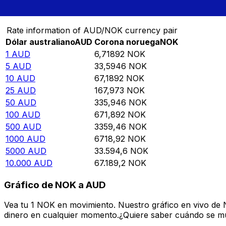
Convierte Dólar australiano a Corona noruega
Rate information of AUD/NOK currency pair
Dólar australiano
AUD
Corona noruega
NOK
1
AUD
6,71892
NOK
5
AUD
33,5946
NOK
10
AUD
67,1892
NOK
25
AUD
167,973
NOK
50
AUD
335,946
NOK
100
AUD
671,892
NOK
500
AUD
3359,46
NOK
1000
AUD
6718,92
NOK
5000
AUD
33.594,6
NOK
10.000
AUD
67.189,2
NOK
Gráfico de NOK a AUD
Vea tu 1 NOK en movimiento. Nuestro gráfico en vivo de
dinero en cualquier momento.¿Quiere saber cuándo se mue