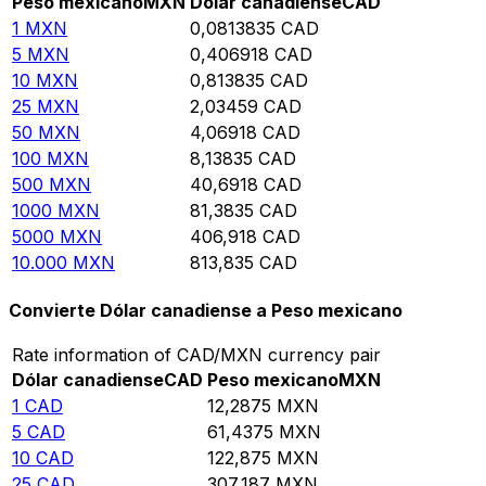
Peso mexicano
MXN
Dólar canadiense
CAD
1
MXN
0,0813835
CAD
5
MXN
0,406918
CAD
10
MXN
0,813835
CAD
25
MXN
2,03459
CAD
50
MXN
4,06918
CAD
100
MXN
8,13835
CAD
500
MXN
40,6918
CAD
1000
MXN
81,3835
CAD
5000
MXN
406,918
CAD
10.000
MXN
813,835
CAD
Convierte Dólar canadiense a Peso mexicano
Rate information of CAD/MXN currency pair
Dólar canadiense
CAD
Peso mexicano
MXN
1
CAD
12,2875
MXN
5
CAD
61,4375
MXN
10
CAD
122,875
MXN
25
CAD
307,187
MXN