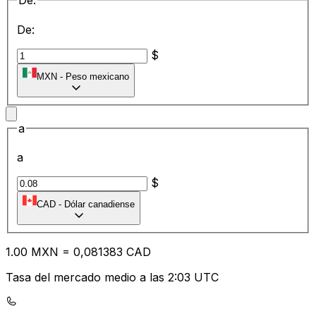
De:
De:
$
MXN
-
Peso mexicano
a
a
$
CAD
-
Dólar canadiense
1.00
MXN
=
0,
081383
CAD
Tasa del mercado medio a las 2:03 UTC