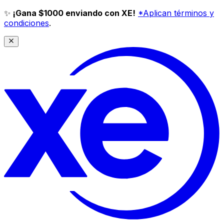
✨
¡Gana $1000 enviando con XE!
*Aplican términos y
condiciones
.