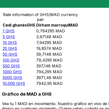
Convierte Cedi ghanés a Dírham marroquí
Rate information of GHS/MAD currency
pair
Cedi ghanés
GHS
Dírham marroquí
MAD
1
GHS
0,794295
MAD
5
GHS
3,97148
MAD
10
GHS
7,94295
MAD
25
GHS
19,8574
MAD
50
GHS
39,7148
MAD
100
GHS
79,4295
MAD
500
GHS
397,148
MAD
1000
GHS
794,295
MAD
5000
GHS
3971,48
MAD
10.000
GHS
7942,95
MAD
Gráfico de MAD a GHS
Vea tu 1 MAD en movimiento. Nuestro gráfico en vivo de
dinero en cualquier momento.¿Quiere saber cuándo se mue