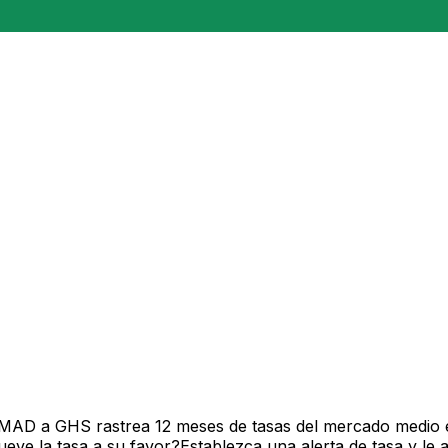
 MAD a GHS rastrea 12 meses de tasas del mercado medio e
ve la tasa a su favor?Establezca una alerta de tasa y le 