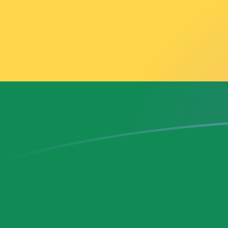
tipos de cambio de MAD a GHS hoy
Convierte Dírham marroquí a Cedi ghanés
Rate information of MAD/GHS currency
pair
Dírham marroquí
MAD
Cedi ghanés
GHS
1
MAD
1,25898
GHS
5
MAD
6,29489
GHS
10
MAD
12,5898
GHS
25
MAD
31,4744
GHS
50
MAD
62,9489
GHS
100
MAD
125,898
GHS
500
MAD
629,489
GHS
1000
MAD
1258,98
GHS
5000
MAD
6294,89
GHS
10.000
MAD
12.589,8
GHS