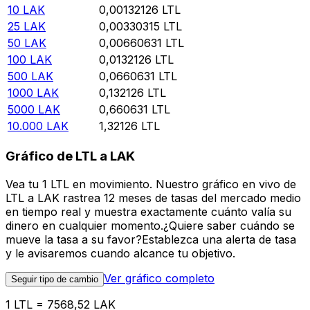
10
LAK
0,00132126
LTL
25
LAK
0,00330315
LTL
50
LAK
0,00660631
LTL
100
LAK
0,0132126
LTL
500
LAK
0,0660631
LTL
1000
LAK
0,132126
LTL
5000
LAK
0,660631
LTL
10.000
LAK
1,32126
LTL
Gráfico de LTL a LAK
Vea tu 1 LTL en movimiento. Nuestro gráfico en vivo de
LTL a LAK rastrea 12 meses de tasas del mercado medio
en tiempo real y muestra exactamente cuánto valía su
dinero en cualquier momento.¿Quiere saber cuándo se
mueve la tasa a su favor?Establezca una alerta de tasa
y le avisaremos cuando alcance tu objetivo.
Ver gráfico completo
Seguir tipo de cambio
1 LTL = 7568,52 LAK