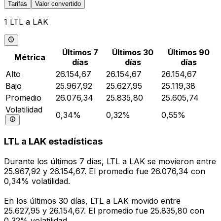
Tarifas
Valor convertido
1 LTL a LAK
Últimos 7
Últimos 30
Últimos 90
Métrica
días
días
días
Alto
26.154,67
26.154,67
26.154,67
Bajo
25.967,92
25.627,95
25.119,38
Promedio
26.076,34
25.835,80
25.605,74
Volatilidad
0,34%
0,32%
0,55%
LTL a LAK estadísticas
Durante los últimos 7 días, LTL a LAK se movieron entre
25.967,92 y 26.154,67. El promedio fue 26.076,34 con
0,34% volatilidad.
En los últimos 30 días, LTL a LAK movido entre
25.627,95 y 26.154,67. El promedio fue 25.835,80 con
0,32% volatilidad.