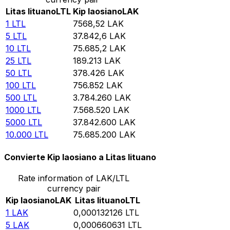
Litas lituano
LTL
Kip laosiano
LAK
1
LTL
7568,52
LAK
5
LTL
37.842,6
LAK
10
LTL
75.685,2
LAK
25
LTL
189.213
LAK
50
LTL
378.426
LAK
100
LTL
756.852
LAK
500
LTL
3.784.260
LAK
1000
LTL
7.568.520
LAK
5000
LTL
37.842.600
LAK
10.000
LTL
75.685.200
LAK
Convierte Kip laosiano a Litas lituano
Rate information of LAK/LTL
currency pair
Kip laosiano
LAK
Litas lituano
LTL
1
LAK
0,000132126
LTL
5
LAK
0,000660631
LTL