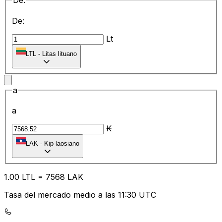
De:
De:
Lt
LTL
-
Litas lituano
a
a
₭
LAK
-
Kip laosiano
1.00
LTL
=
75
68
LAK
Tasa del mercado medio a las 11:30 UTC