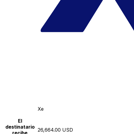
Xe
El
destinatario
26,664.00 USD
recibe