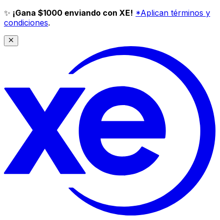
✨
¡Gana $1000 enviando con XE!
*Aplican términos y
condiciones
.