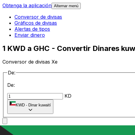
Obtenga la aplicación
Alternar menú
Conversor de divisas
Gráficos de divisas
Alertas de tipos
Enviar dinero
1 KWD a GHC - Convertir Dinares kuw
Conversor de divisas Xe
De:
De:
KD
KWD
-
Dinar kuwaití
a