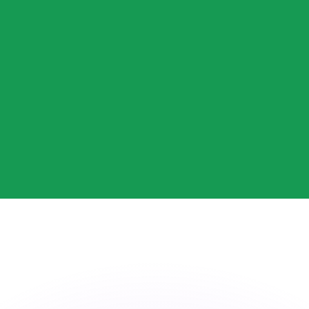
 tasas de los competidores.
r. Esto solo tiene fines informativos. No recibirás esta t