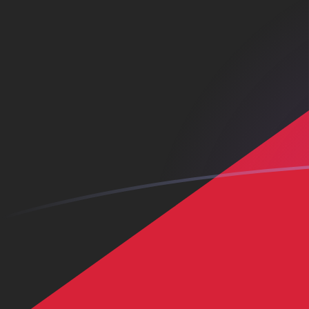
tipos de cambio de KWD a GHC hoy
Convierte Dinar kuwaití a Cedi ghanés
Rate information of KWD/GHC currency
pair
Dinar kuwaití
KWD
Cedi ghanés
GHC
1
KWD
380.584
GHC
5
KWD
1.902.920
GHC
10
KWD
3.805.840
GHC
25
KWD
9.514.600
GHC
50
KWD
19.029.200
GHC
100
KWD
38.058.400
GHC
500
KWD
190.292.000
GHC
1000
KWD
380.584.000
GHC
5000
KWD
1.902.920.000
GHC