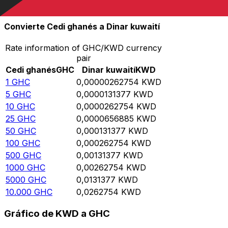
10.000
KWD
3.805.840.000
GHC
Convierte Cedi ghanés a Dinar kuwaití
Rate information of GHC/KWD currency
pair
Cedi ghanés
GHC
Dinar kuwaití
KWD
1
GHC
0,00000262754
KWD
5
GHC
0,0000131377
KWD
10
GHC
0,0000262754
KWD
25
GHC
0,0000656885
KWD
50
GHC
0,000131377
KWD
100
GHC
0,000262754
KWD
500
GHC
0,00131377
KWD
1000
GHC
0,00262754
KWD
5000
GHC
0,0131377
KWD
10.000
GHC
0,0262754
KWD
Gráfico de KWD a GHC