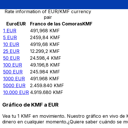
Rate information of EUR/KMF currency
pair
Euro
EUR
Franco de las Comoras
KMF
1
EUR
491,968
KMF
5
EUR
2459,84
KMF
10
EUR
4919,68
KMF
25
EUR
12.299,2
KMF
50
EUR
24.598,4
KMF
100
EUR
49.196,8
KMF
500
EUR
245.984
KMF
1000
EUR
491.968
KMF
5000
EUR
2.459.840
KMF
10.000
EUR
4.919.680
KMF
Gráfico de KMF a EUR
Vea tu 1 KMF en movimiento. Nuestro gráfico en vivo de
dinero en cualquier momento.¿Quiere saber cuándo se mue