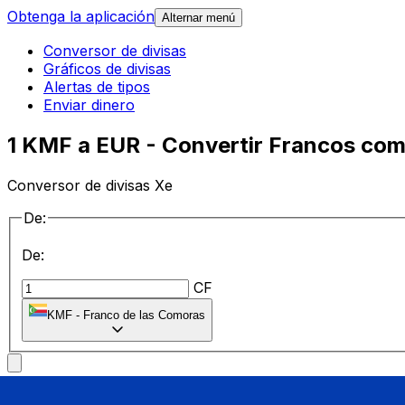
Obtenga la aplicación
Alternar menú
Conversor de divisas
Gráficos de divisas
Alertas de tipos
Enviar dinero
1 KMF a EUR - Convertir Francos com
Conversor de divisas Xe
De:
De:
CF
KMF
-
Franco de las Comoras
a