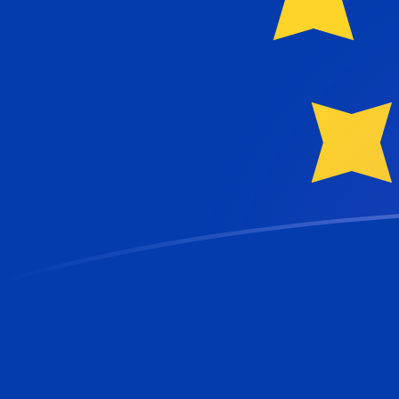
tipos de cambio de KMF a EUR hoy
Convierte Franco de las Comoras a Euro
Rate information of KMF/EUR currency pair
Franco de las Comoras
KMF
Euro
EUR
1
KMF
0,00203265
EUR
5
KMF
0,0101633
EUR
10
KMF
0,0203265
EUR
25
KMF
0,0508163
EUR
50
KMF
0,101633
EUR
100
KMF
0,203265
EUR
500
KMF
1,01633
EUR
1000
KMF
2,03265
EUR
5000
KMF
10,1633
EUR
10.000
KMF
20,3265
EUR
Convierte Euro a Franco de las Comoras