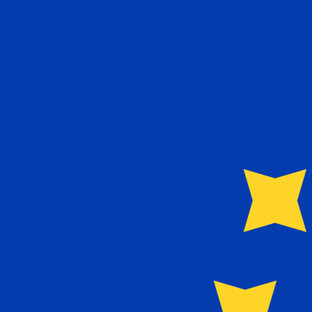
a
€
EUR
-
Euro
1.00
KMF
=
0,
002032
EUR
Tasa del mercado medio a las 1:37 UTC
Habla con un experto en divisas hoy.
Podemos superar las
Programar una llamada
Usamos la tasa del mercado medio para nuestro converso
¿Sabías que puedes enviar dinero al extranjero con Xe?
Regístrate hoy mismo