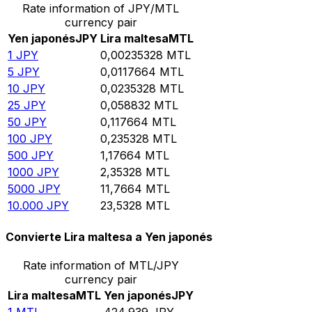
Rate information of JPY/MTL
currency pair
Yen japonés
JPY
Lira maltesa
MTL
1
JPY
0,00235328
MTL
5
JPY
0,0117664
MTL
10
JPY
0,0235328
MTL
25
JPY
0,058832
MTL
50
JPY
0,117664
MTL
100
JPY
0,235328
MTL
500
JPY
1,17664
MTL
1000
JPY
2,35328
MTL
5000
JPY
11,7664
MTL
10.000
JPY
23,5328
MTL
Convierte Lira maltesa a Yen japonés
Rate information of MTL/JPY
currency pair
Lira maltesa
MTL
Yen japonés
JPY
1
MTL
424,939
JPY