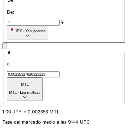
De:
De:
¥
JPY
-
Yen japonés
a
a
MTL
MTL
-
Lira maltesa
1.00
JPY
=
0,
002353
MTL
Tasa del mercado medio a las 9:44 UTC