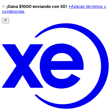
✨
¡Gana $1000 enviando con XE!
*Aplican términos y
condiciones
.