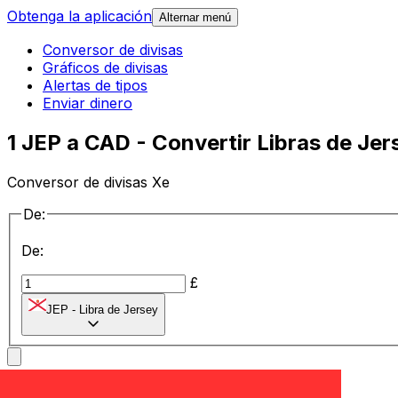
Obtenga la aplicación
Alternar menú
Conversor de divisas
Gráficos de divisas
Alertas de tipos
Enviar dinero
1 JEP a CAD - Convertir Libras de Je
Conversor de divisas Xe
De:
De:
£
JEP
-
Libra de Jersey
a