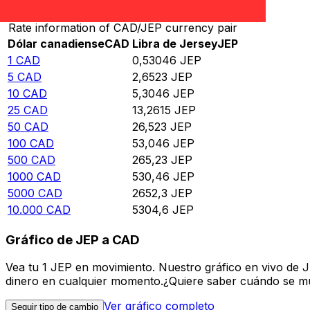
Rate information of CAD/JEP currency pair
Dólar canadiense
CAD
Libra de Jersey
JEP
1
CAD
0,53046
JEP
5
CAD
2,6523
JEP
10
CAD
5,3046
JEP
25
CAD
13,2615
JEP
50
CAD
26,523
JEP
100
CAD
53,046
JEP
500
CAD
265,23
JEP
1000
CAD
530,46
JEP
5000
CAD
2652,3
JEP
10.000
CAD
5304,6
JEP
Gráfico de JEP a CAD
Vea tu 1 JEP en movimiento. Nuestro gráfico en vivo de 
dinero en cualquier momento.¿Quiere saber cuándo se mue
Ver gráfico completo
Seguir tipo de cambio