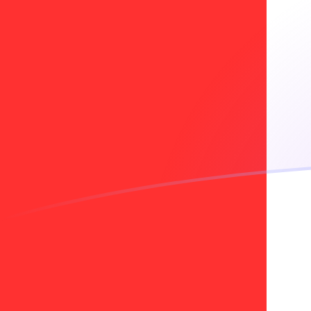
tipos de cambio de JEP a CAD hoy
Convierte Libra de Jersey a Dólar canadiense
Rate information of JEP/CAD currency pair
Libra de Jersey
JEP
Dólar canadiense
CAD
1
JEP
1,88515
CAD
5
JEP
9,42577
CAD
10
JEP
18,8515
CAD
25
JEP
47,1289
CAD
50
JEP
94,2577
CAD
100
JEP
188,515
CAD
500
JEP
942,577
CAD
1000
JEP
1885,15
CAD
5000
JEP
9425,77
CAD
10.000
JEP
18.851,5
CAD
Convierte Dólar canadiense a Libra de Jersey