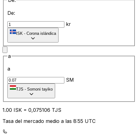
De:
De:
kr
ISK
-
Corona islándica
a
a
SM
TJS
-
Somoni tayiko
1.00
ISK
=
0,
075106
TJS
Tasa del mercado medio a las 8:55 UTC