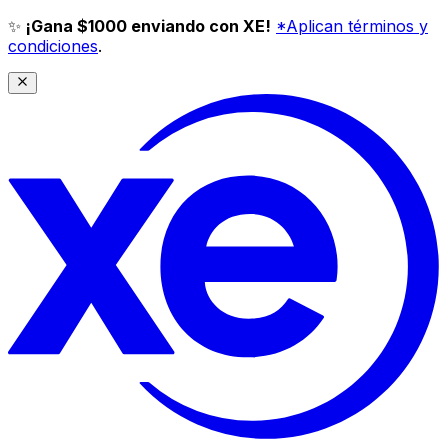
✨
¡Gana $1000 enviando con XE!
*Aplican términos y
condiciones
.