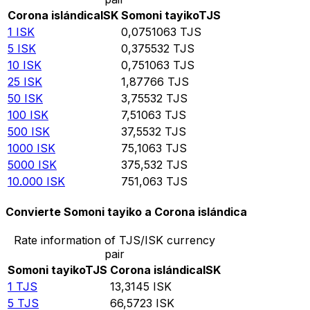
Corona islándica
ISK
Somoni tayiko
TJS
1
ISK
0,0751063
TJS
5
ISK
0,375532
TJS
10
ISK
0,751063
TJS
25
ISK
1,87766
TJS
50
ISK
3,75532
TJS
100
ISK
7,51063
TJS
500
ISK
37,5532
TJS
1000
ISK
75,1063
TJS
5000
ISK
375,532
TJS
10.000
ISK
751,063
TJS
Convierte Somoni tayiko a Corona islándica
Rate information of TJS/ISK currency
pair
Somoni tayiko
TJS
Corona islándica
ISK
1
TJS
13,3145
ISK
5
TJS
66,5723
ISK