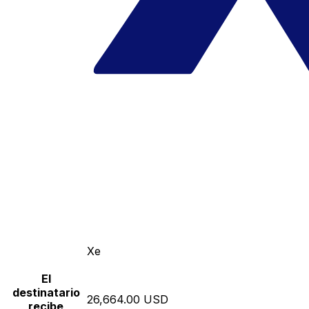
Xe
El
destinatario
26,664.00 USD
recibe