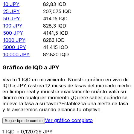
10
JPY
82,83
IQD
25
JPY
207,075
IQD
50
JPY
414,15
IQD
100
JPY
828,3
IQD
500
JPY
4141,5
IQD
1000
JPY
8283
IQD
5000
JPY
41.415
IQD
10.000
JPY
82.830
IQD
Gráfico de IQD a JPY
Vea tu 1 IQD en movimiento. Nuestro gráfico en vivo de
IQD a JPY rastrea 12 meses de tasas del mercado medio
en tiempo real y muestra exactamente cuánto valía su
dinero en cualquier momento.¿Quiere saber cuándo se
mueve la tasa a su favor?Establezca una alerta de tasa
y le avisaremos cuando alcance tu objetivo.
Ver gráfico completo
Seguir tipo de cambio
1 IQD = 0,120729 JPY