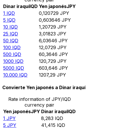
Dinar iraquí
IQD
Yen japonés
JPY
1
IQD
0,120729
JPY
5
IQD
0,603646
JPY
10
IQD
1,20729
JPY
25
IQD
3,01823
JPY
50
IQD
6,03646
JPY
100
IQD
12,0729
JPY
500
IQD
60,3646
JPY
1000
IQD
120,729
JPY
5000
IQD
603,646
JPY
10.000
IQD
1207,29
JPY
Convierte Yen japonés a Dinar iraquí
Rate information of JPY/IQD
currency pair
Yen japonés
JPY
Dinar iraquí
IQD
1
JPY
8,283
IQD
5
JPY
41,415
IQD