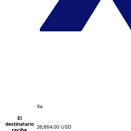
Xe
El
destinatario
26,664.00 USD
recibe