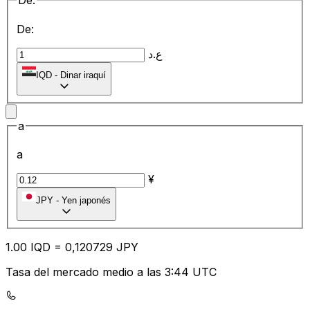
De:
De:
ع.د
IQD
-
Dinar iraquí
a
a
¥
JPY
-
Yen japonés
1.00
IQD
=
0,
120729
JPY
Tasa del mercado medio a las 3:44 UTC