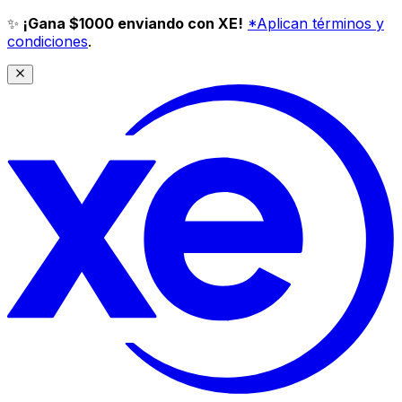
✨
¡Gana $1000 enviando con XE!
*Aplican términos y
condiciones
.