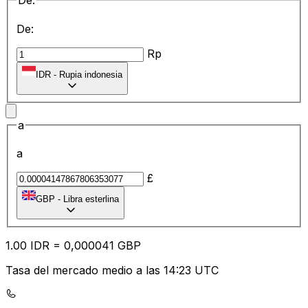
De:
De:
Rp
IDR
-
Rupia indonesia
a
a
£
GBP
-
Libra esterlina
1.00
IDR
=
0,
000041
GBP
Tasa del mercado medio a las 14:23 UTC