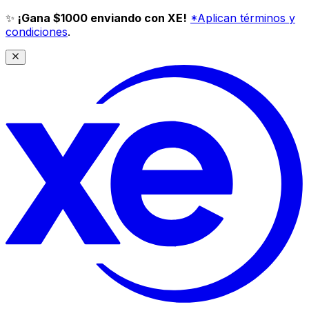
✨
¡Gana $1000 enviando con XE!
*Aplican términos y
condiciones
.