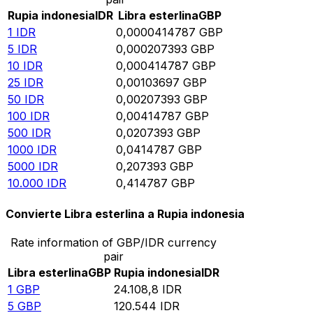
Rupia indonesia
IDR
Libra esterlina
GBP
1
IDR
0,0000414787
GBP
5
IDR
0,000207393
GBP
10
IDR
0,000414787
GBP
25
IDR
0,00103697
GBP
50
IDR
0,00207393
GBP
100
IDR
0,00414787
GBP
500
IDR
0,0207393
GBP
1000
IDR
0,0414787
GBP
5000
IDR
0,207393
GBP
10.000
IDR
0,414787
GBP
Convierte Libra esterlina a Rupia indonesia
Rate information of GBP/IDR currency
pair
Libra esterlina
GBP
Rupia indonesia
IDR
1
GBP
24.108,8
IDR
5
GBP
120.544
IDR