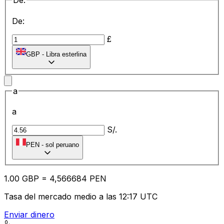
De:
De:
£
GBP
-
Libra esterlina
a
a
S/.
PEN
-
sol peruano
1.00
GBP
=
4,
566684
PEN
Tasa del mercado medio a las 12:17 UTC
Enviar dinero