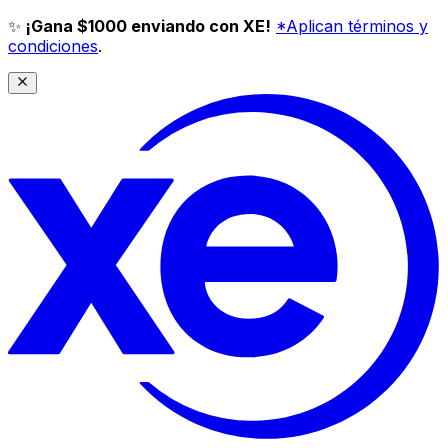
✨
¡Gana $1000 enviando con XE!
*Aplican términos y
condiciones
.