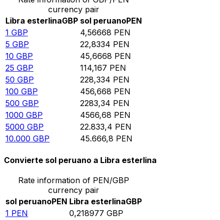
currency pair
Libra esterlina
GBP
sol peruano
PEN
1
GBP
4,56668
PEN
5
GBP
22,8334
PEN
10
GBP
45,6668
PEN
25
GBP
114,167
PEN
50
GBP
228,334
PEN
100
GBP
456,668
PEN
500
GBP
2283,34
PEN
1000
GBP
4566,68
PEN
5000
GBP
22.833,4
PEN
10.000
GBP
45.666,8
PEN
Convierte sol peruano a Libra esterlina
Rate information of PEN/GBP
currency pair
sol peruano
PEN
Libra esterlina
GBP
1
PEN
0,218977
GBP