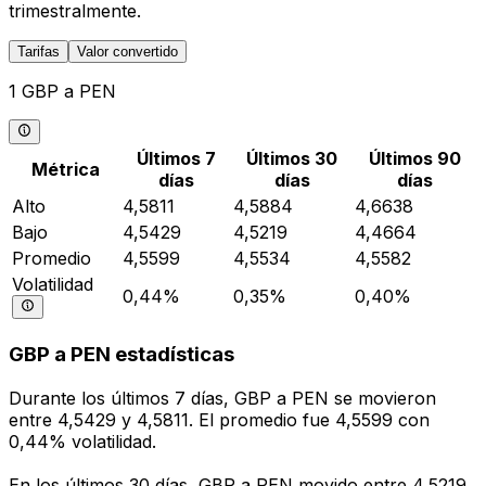
trimestralmente.
Tarifas
Valor convertido
1 GBP a PEN
Últimos 7
Últimos 30
Últimos 90
Métrica
días
días
días
Alto
4,5811
4,5884
4,6638
Bajo
4,5429
4,5219
4,4664
Promedio
4,5599
4,5534
4,5582
Volatilidad
0,44%
0,35%
0,40%
GBP a PEN estadísticas
Durante los últimos 7 días, GBP a PEN se movieron
entre 4,5429 y 4,5811. El promedio fue 4,5599 con
0,44% volatilidad.
En los últimos 30 días, GBP a PEN movido entre 4,5219