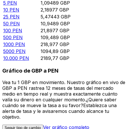
5
PEN
1,09489
GBP
10
PEN
2,18977
GBP
25
PEN
5,47443
GBP
50
PEN
10,9489
GBP
100
PEN
21,8977
GBP
500
PEN
109,489
GBP
1000
PEN
218,977
GBP
5000
PEN
1094,89
GBP
10.000
PEN
2189,77
GBP
Gráfico de GBP a PEN
Vea tu 1 GBP en movimiento. Nuestro gráfico en vivo de
GBP a PEN rastrea 12 meses de tasas del mercado
medio en tiempo real y muestra exactamente cuánto
valía su dinero en cualquier momento.¿Quiere saber
cuándo se mueve la tasa a su favor?Establezca una
alerta de tasa y le avisaremos cuando alcance tu
objetivo.
Ver gráfico completo
Seguir tipo de cambio