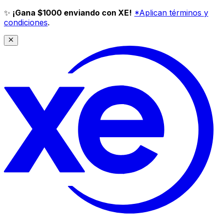
✨
¡Gana $1000 enviando con XE!
*Aplican términos y
condiciones
.