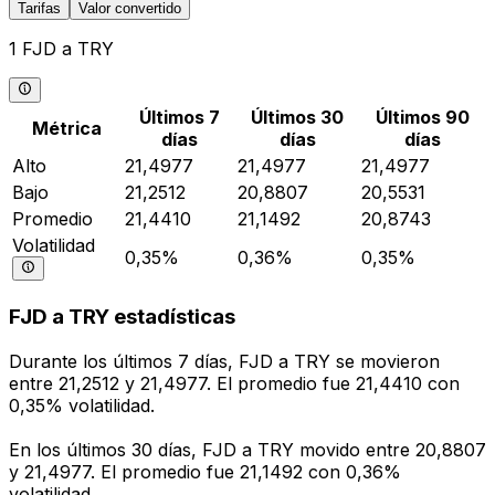
Tarifas
Valor convertido
1 FJD a TRY
Últimos 7
Últimos 30
Últimos 90
Métrica
días
días
días
Alto
21,4977
21,4977
21,4977
Bajo
21,2512
20,8807
20,5531
Promedio
21,4410
21,1492
20,8743
Volatilidad
0,35%
0,36%
0,35%
FJD a TRY estadísticas
Durante los últimos 7 días, FJD a TRY se movieron
entre 21,2512 y 21,4977. El promedio fue 21,4410 con
0,35% volatilidad.
En los últimos 30 días, FJD a TRY movido entre 20,8807
y 21,4977. El promedio fue 21,1492 con 0,36%
volatilidad.