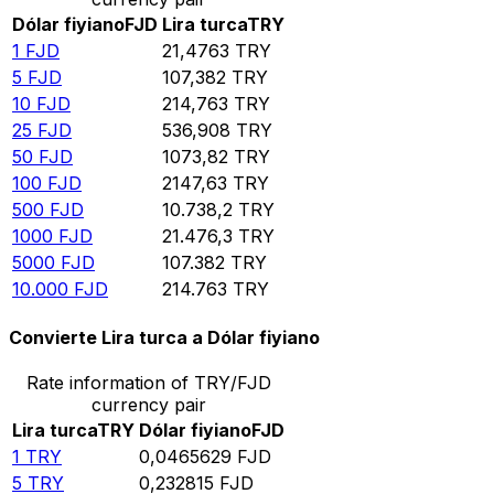
Dólar fiyiano
FJD
Lira turca
TRY
1
FJD
21,4763
TRY
5
FJD
107,382
TRY
10
FJD
214,763
TRY
25
FJD
536,908
TRY
50
FJD
1073,82
TRY
100
FJD
2147,63
TRY
500
FJD
10.738,2
TRY
1000
FJD
21.476,3
TRY
5000
FJD
107.382
TRY
10.000
FJD
214.763
TRY
Convierte Lira turca a Dólar fiyiano
Rate information of TRY/FJD
currency pair
Lira turca
TRY
Dólar fiyiano
FJD
1
TRY
0,0465629
FJD
5
TRY
0,232815
FJD