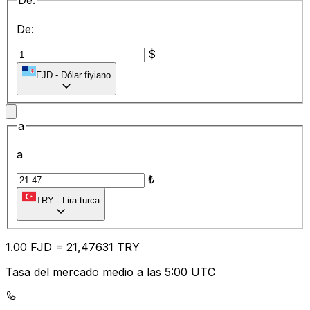
De:
De:
$
FJD
-
Dólar fiyiano
a
a
₺
TRY
-
Lira turca
1.00
FJD
=
21
,47631
TRY
Tasa del mercado medio a las 5:00 UTC