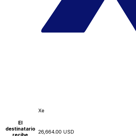
Xe
El
destinatario
26,664.00 USD
recibe