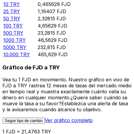
10
TRY
0,465629
FJD
25
TRY
1,16407
FJD
50
TRY
2,32815
FJD
100
TRY
4,65629
FJD
500
TRY
23,2815
FJD
1000
TRY
46,5629
FJD
5000
TRY
232,815
FJD
10.000
TRY
465,629
FJD
Gráfico de FJD a TRY
Vea tu 1 FJD en movimiento. Nuestro gráfico en vivo de
FJD a TRY rastrea 12 meses de tasas del mercado medio
en tiempo real y muestra exactamente cuánto valía su
dinero en cualquier momento.¿Quiere saber cuándo se
mueve la tasa a su favor?Establezca una alerta de tasa
y le avisaremos cuando alcance tu objetivo.
Ver gráfico completo
Seguir tipo de cambio
1 FJD = 21,4763 TRY