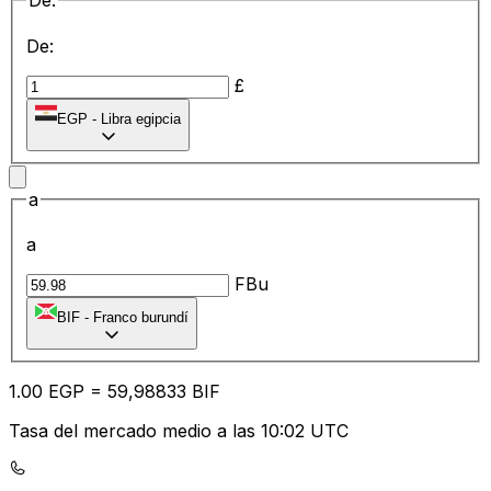
De:
De:
£
EGP
-
Libra egipcia
a
a
FBu
BIF
-
Franco burundí
1.00
EGP
=
59
,98833
BIF
Tasa del mercado medio a las 10:02 UTC