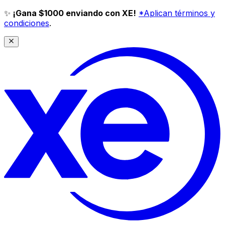
✨
¡Gana $1000 enviando con XE!
*Aplican términos y
condiciones
.