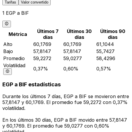
Tarifas
Valor convertido
1 EGP a BIF
Últimos 7
Últimos 30
Últimos 90
Métrica
días
días
días
Alto
60,1769
60,1769
61,1044
Bajo
57,8147
57,8147
55,7427
Promedio
59,2272
59,0277
58,4296
Volatilidad
0,37%
0,60%
0,57%
EGP a BIF estadísticas
Durante los últimos 7 días, EGP a BIF se movieron entre
57,8147 y 60,1769. El promedio fue 59,2272 con 0,37%
volatilidad.
En los últimos 30 días, EGP a BIF movido entre 57,8147
y 60,1769. El promedio fue 59,0277 con 0,60%
volatilidad.