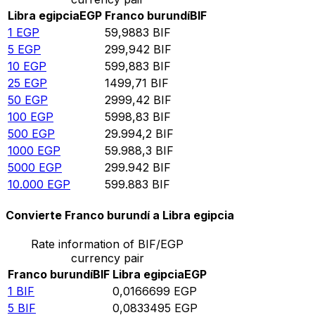
Libra egipcia
EGP
Franco burundí
BIF
1
EGP
59,9883
BIF
5
EGP
299,942
BIF
10
EGP
599,883
BIF
25
EGP
1499,71
BIF
50
EGP
2999,42
BIF
100
EGP
5998,83
BIF
500
EGP
29.994,2
BIF
1000
EGP
59.988,3
BIF
5000
EGP
299.942
BIF
10.000
EGP
599.883
BIF
Convierte Franco burundí a Libra egipcia
Rate information of BIF/EGP
currency pair
Franco burundí
BIF
Libra egipcia
EGP
1
BIF
0,0166699
EGP
5
BIF
0,0833495
EGP