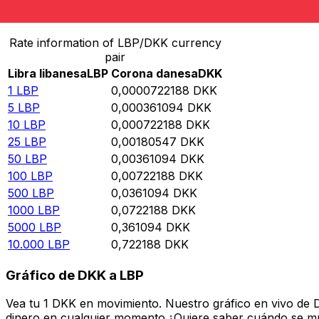
Convierte Libra libanesa a Corona danesa
Rate information of LBP/DKK currency
pair
Libra libanesa
LBP
Corona danesa
DKK
1
LBP
0,0000722188
DKK
5
LBP
0,000361094
DKK
10
LBP
0,000722188
DKK
25
LBP
0,00180547
DKK
50
LBP
0,00361094
DKK
100
LBP
0,00722188
DKK
500
LBP
0,0361094
DKK
1000
LBP
0,0722188
DKK
5000
LBP
0,361094
DKK
10.000
LBP
0,722188
DKK
Gráfico de DKK a LBP
Vea tu 1 DKK en movimiento. Nuestro gráfico en vivo de 
dinero en cualquier momento.¿Quiere saber cuándo se mue