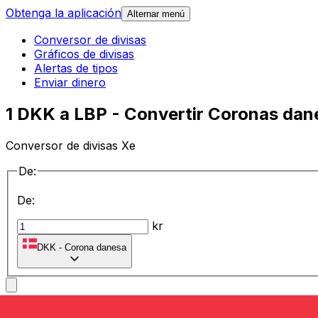
Obtenga la aplicación
Alternar menú
Conversor de divisas
Gráficos de divisas
Alertas de tipos
Enviar dinero
1 DKK a LBP - Convertir Coronas dane
Conversor de divisas Xe
De:
De:
kr
DKK
-
Corona danesa
a