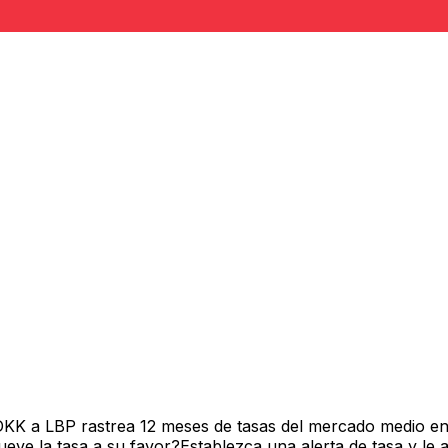
DKK a LBP rastrea 12 meses de tasas del mercado medio en
ve la tasa a su favor?Establezca una alerta de tasa y le 