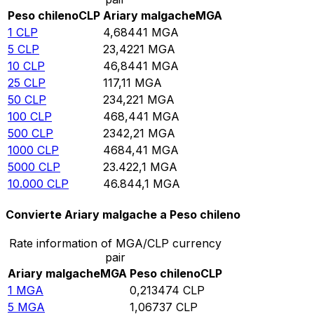
Peso chileno
CLP
Ariary malgache
MGA
1
CLP
4,68441
MGA
5
CLP
23,4221
MGA
10
CLP
46,8441
MGA
25
CLP
117,11
MGA
50
CLP
234,221
MGA
100
CLP
468,441
MGA
500
CLP
2342,21
MGA
1000
CLP
4684,41
MGA
5000
CLP
23.422,1
MGA
10.000
CLP
46.844,1
MGA
Convierte Ariary malgache a Peso chileno
Rate information of MGA/CLP currency
pair
Ariary malgache
MGA
Peso chileno
CLP
1
MGA
0,213474
CLP
5
MGA
1,06737
CLP