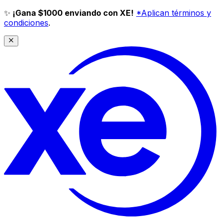
✨
¡Gana $1000 enviando con XE!
*Aplican términos y
condiciones
.