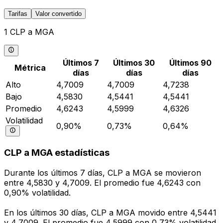
Tarifas
Valor convertido
1 CLP a MGA
Últimos 7
Últimos 30
Últimos 90
Métrica
días
días
días
Alto
4,7009
4,7009
4,7238
Bajo
4,5830
4,5441
4,5441
Promedio
4,6243
4,5999
4,6326
Volatilidad
0,90%
0,73%
0,64%
CLP a MGA estadísticas
Durante los últimos 7 días, CLP a MGA se movieron
entre 4,5830 y 4,7009. El promedio fue 4,6243 con
0,90% volatilidad.
En los últimos 30 días, CLP a MGA movido entre 4,5441
y 4,7009. El promedio fue 4,5999 con 0,73% volatilidad.