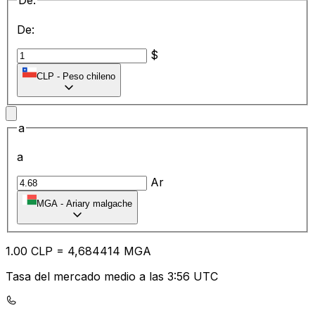
De:
De:
$
CLP
-
Peso chileno
a
a
Ar
MGA
-
Ariary malgache
1.00
CLP
=
4,
684414
MGA
Tasa del mercado medio a las 3:56 UTC