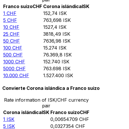
Franco suizo
CHF
Corona islándica
ISK
1
CHF
152,74
ISK
5
CHF
763,698
ISK
10
CHF
1527,4
ISK
25
CHF
3818,49
ISK
50
CHF
7636,98
ISK
100
CHF
15.274
ISK
500
CHF
76.369,8
ISK
1000
CHF
152.740
ISK
5000
CHF
763.698
ISK
10.000
CHF
1.527.400
ISK
Convierte Corona islándica a Franco suizo
Rate information of ISK/CHF currency
pair
Corona islándica
ISK
Franco suizo
CHF
1
ISK
0,00654709
CHF
5
ISK
0,0327354
CHF