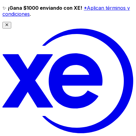
✨
¡Gana $1000 enviando con XE!
*Aplican términos y
condiciones
.