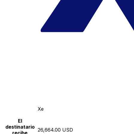
Xe
El
destinatario
26,664.00 USD
recibe