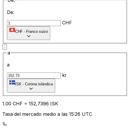
De:
De:
CHF
CHF
-
Franco suizo
a
a
kr
ISK
-
Corona islándica
1.00
CHF
=
15
2,7396
ISK
Tasa del mercado medio a las 15:26 UTC