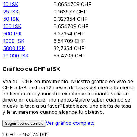
10
ISK
0,0654709
CHF
25
ISK
0,163677
CHF
50
ISK
0,327354
CHF
100
ISK
0,654709
CHF
500
ISK
3,27354
CHF
1000
ISK
6,54709
CHF
5000
ISK
32,7354
CHF
10.000
ISK
65,4709
CHF
Gráfico de CHF a ISK
Vea tu 1 CHF en movimiento. Nuestro gráfico en vivo de
CHF a ISK rastrea 12 meses de tasas del mercado medio
en tiempo real y muestra exactamente cuánto valía su
dinero en cualquier momento.¿Quiere saber cuándo se
mueve la tasa a su favor?Establezca una alerta de tasa
y le avisaremos cuando alcance tu objetivo.
Ver gráfico completo
Seguir tipo de cambio
1 CHF = 152,74 ISK