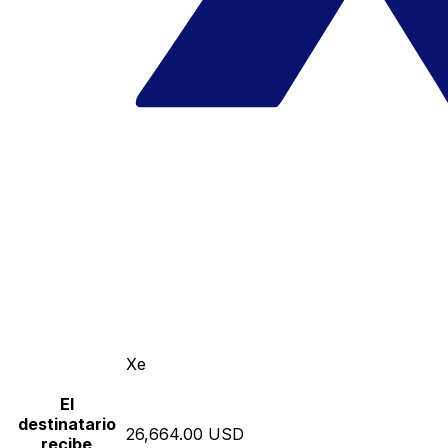
Xe
El
destinatario
26,664.00 USD
recibe