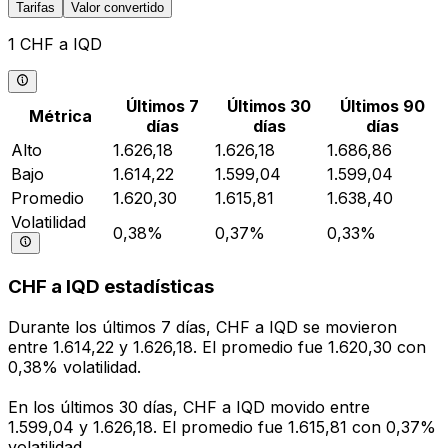
Tarifas
Valor convertido
1 CHF a IQD
Últimos 7
Últimos 30
Últimos 90
Métrica
días
días
días
Alto
1.626,18
1.626,18
1.686,86
Bajo
1.614,22
1.599,04
1.599,04
Promedio
1.620,30
1.615,81
1.638,40
Volatilidad
0,38%
0,37%
0,33%
CHF a IQD estadísticas
Durante los últimos 7 días, CHF a IQD se movieron
entre 1.614,22 y 1.626,18. El promedio fue 1.620,30 con
0,38% volatilidad.
En los últimos 30 días, CHF a IQD movido entre
1.599,04 y 1.626,18. El promedio fue 1.615,81 con 0,37%
volatilidad.