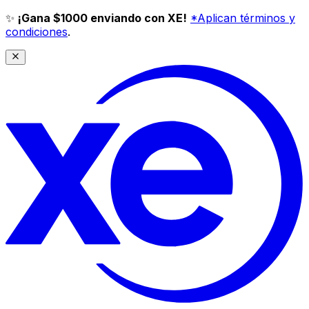
✨
¡Gana $1000 enviando con XE!
*Aplican términos y
condiciones
.