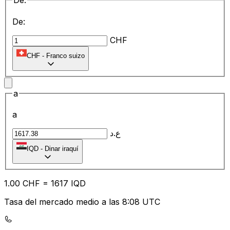
De:
De:
CHF
CHF
-
Franco suizo
a
a
ع.د
IQD
-
Dinar iraquí
1.00
CHF
=
16
17
IQD
Tasa del mercado medio a las 8:08 UTC