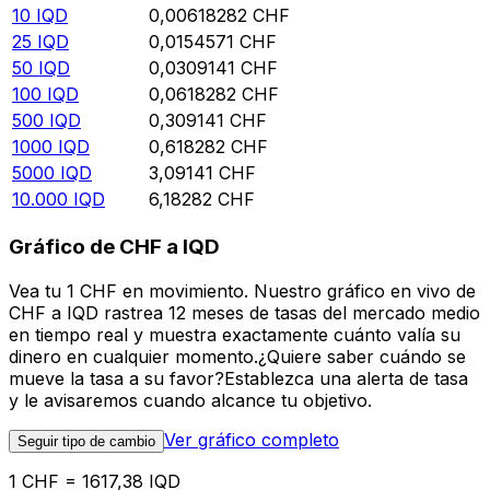
10
IQD
0,00618282
CHF
25
IQD
0,0154571
CHF
50
IQD
0,0309141
CHF
100
IQD
0,0618282
CHF
500
IQD
0,309141
CHF
1000
IQD
0,618282
CHF
5000
IQD
3,09141
CHF
10.000
IQD
6,18282
CHF
Gráfico de CHF a IQD
Vea tu 1 CHF en movimiento. Nuestro gráfico en vivo de
CHF a IQD rastrea 12 meses de tasas del mercado medio
en tiempo real y muestra exactamente cuánto valía su
dinero en cualquier momento.¿Quiere saber cuándo se
mueve la tasa a su favor?Establezca una alerta de tasa
y le avisaremos cuando alcance tu objetivo.
Ver gráfico completo
Seguir tipo de cambio
1 CHF = 1617,38 IQD