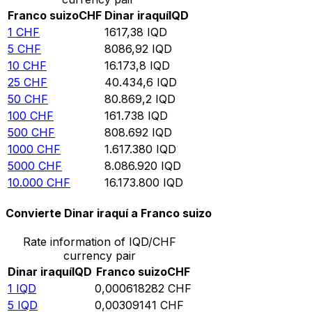
Franco suizo
CHF
Dinar iraquí
IQD
1
CHF
1617,38
IQD
5
CHF
8086,92
IQD
10
CHF
16.173,8
IQD
25
CHF
40.434,6
IQD
50
CHF
80.869,2
IQD
100
CHF
161.738
IQD
500
CHF
808.692
IQD
1000
CHF
1.617.380
IQD
5000
CHF
8.086.920
IQD
10.000
CHF
16.173.800
IQD
Convierte Dinar iraquí a Franco suizo
Rate information of IQD/CHF
currency pair
Dinar iraquí
IQD
Franco suizo
CHF
1
IQD
0,000618282
CHF
5
IQD
0,00309141
CHF