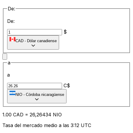
De:
De:
$
CAD
-
Dólar canadiense
a
a
C$
NIO
-
Córdoba nicaragüense
1.00
CAD
=
26
,26434
NIO
Tasa del mercado medio a las 3:12 UTC