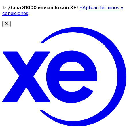
✨
¡Gana $1000 enviando con XE!
*Aplican términos y
condiciones
.