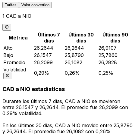
Tarifas
Valor convertido
1 CAD a NIO
Últimos 7
Últimos 30
Últimos 90
Métrica
días
días
días
Alto
26,2644
26,2644
26,9107
Bajo
26,1547
25,8790
25,7860
Promedio
26,2099
26,1082
26,2828
Volatilidad
0,29%
0,26%
0,25%
CAD a NIO estadísticas
Durante los últimos 7 días, CAD a NIO se movieron
entre 26,1547 y 26,2644. El promedio fue 26,2099 con
0,29% volatilidad.
En los últimos 30 días, CAD a NIO movido entre 25,8790
y 26,2644. El promedio fue 26,1082 con 0,26%