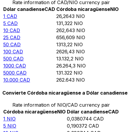
Rate information of CAD/NIO currency pair
Dólar canadiense
CAD
Córdoba nicaragüense
NIO
1
CAD
26,2643
NIO
5
CAD
131,322
NIO
10
CAD
262,643
NIO
25
CAD
656,609
NIO
50
CAD
1313,22
NIO
100
CAD
2626,43
NIO
500
CAD
13.132,2
NIO
1000
CAD
26.264,3
NIO
5000
CAD
131.322
NIO
10.000
CAD
262.643
NIO
Convierte Córdoba nicaragüense a Dólar canadiense
Rate information of NIO/CAD currency pair
Córdoba nicaragüense
NIO
Dólar canadiense
CAD
1
NIO
0,0380744
CAD
5
NIO
0,190372
CAD