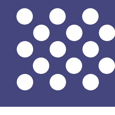
a
$
USD
-
Dólar estadounidense
1.00
BWP
=
0,
074097
USD
Tasa del mercado medio a las 9:03 UTC
Habla con un experto en divisas hoy.
Podemos superar las
Programar una llamada
Usamos la tasa del mercado medio para nuestro converso
¿Sabías que puedes enviar dinero al extranjero con Xe?
Regístrate hoy mismo