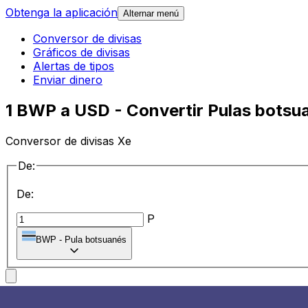
Obtenga la aplicación
Alternar menú
Conversor de divisas
Gráficos de divisas
Alertas de tipos
Enviar dinero
1 BWP a USD - Convertir Pulas botsu
Conversor de divisas Xe
De:
De:
P
BWP
-
Pula botsuanés
a