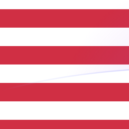
tipos de cambio de BWP a USD hoy
Convierte Pula botsuanés a Dólar estadounidense
Rate information of BWP/USD currency pair
Pula botsuanés
BWP
Dólar estadounidense
USD
1
BWP
0,0740979
USD
5
BWP
0,37049
USD
10
BWP
0,740979
USD
25
BWP
1,85245
USD
50
BWP
3,7049
USD
100
BWP
7,40979
USD
500
BWP
37,049
USD
1000
BWP
74,0979
USD
5000
BWP
370,49
USD
10.000
BWP
740,979
USD
Convierte Dólar estadounidense a Pula botsuanés