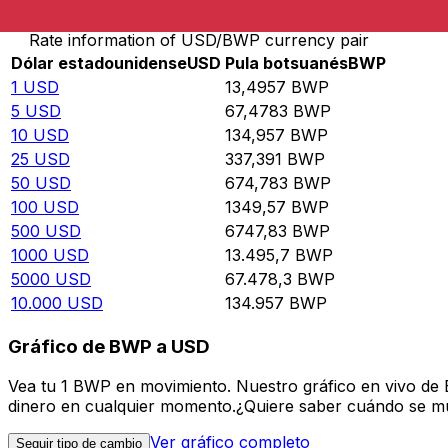
Rate information of USD/BWP currency pair
Dólar estadounidense
USD
Pula botsuanés
BWP
1
USD
13,4957
BWP
5
USD
67,4783
BWP
10
USD
134,957
BWP
25
USD
337,391
BWP
50
USD
674,783
BWP
100
USD
1349,57
BWP
500
USD
6747,83
BWP
1000
USD
13.495,7
BWP
5000
USD
67.478,3
BWP
10.000
USD
134.957
BWP
Gráfico de BWP a USD
Vea tu 1 BWP en movimiento. Nuestro gráfico en vivo de
dinero en cualquier momento.¿Quiere saber cuándo se mue
Ver gráfico completo
Seguir tipo de cambio