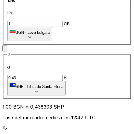
De:
De:
лв
BGN
-
Leva búlgara
a
a
£
SHP
-
Libra de Santa Elena
1.00
BGN
=
0,
438303
SHP
Tasa del mercado medio a las 12:47 UTC