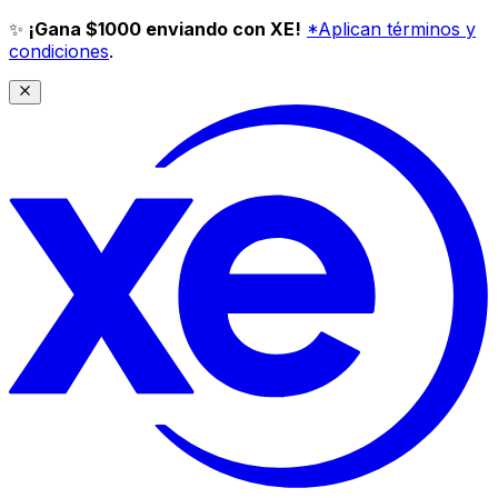
✨
¡Gana $1000 enviando con XE!
*Aplican términos y
condiciones
.