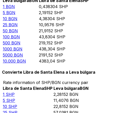
Leva búlgara
BGN
Libra de Santa Elena
SHP
1
BGN
0,438304
SHP
5
BGN
2,19152
SHP
10
BGN
4,38304
SHP
25
BGN
10,9576
SHP
50
BGN
21,9152
SHP
100
BGN
43,8304
SHP
500
BGN
219,152
SHP
1000
BGN
438,304
SHP
5000
BGN
2191,52
SHP
10.000
BGN
4383,04
SHP
Convierte Libra de Santa Elena a Leva búlgara
Rate information of SHP/BGN currency pair
Libra de Santa Elena
SHP
Leva búlgara
BGN
1
SHP
2,28152
BGN
5
SHP
11,4076
BGN
10
SHP
22,8152
BGN
25
SHP
57,0381
BGN