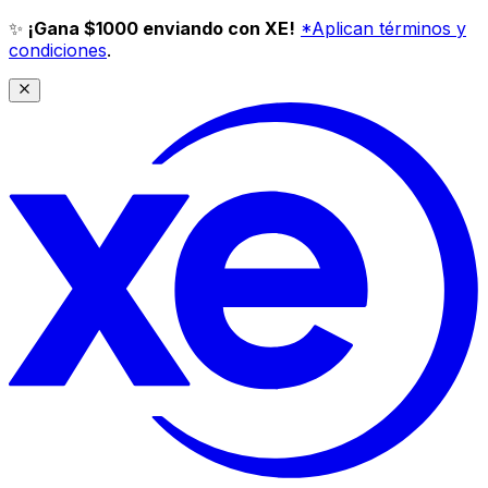
✨
¡Gana $1000 enviando con XE!
*Aplican términos y
condiciones
.