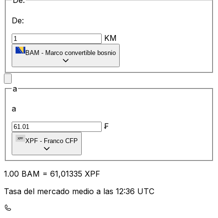
De:
De:
KM
BAM
-
Marco convertible bosnio
a
a
₣
XPF
-
Franco CFP
1.00
BAM
=
61
,01335
XPF
Tasa del mercado medio a las 12:36 UTC