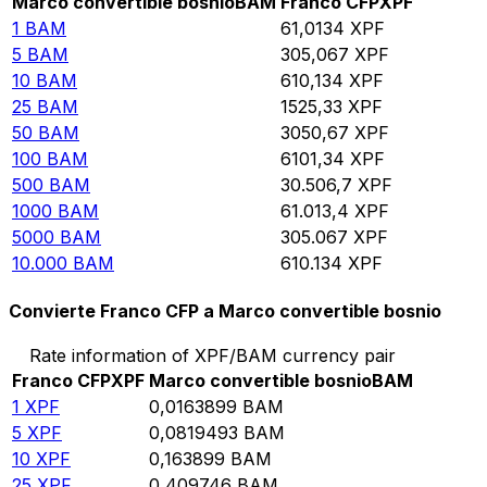
Marco convertible bosnio
BAM
Franco CFP
XPF
1
BAM
61,0134
XPF
5
BAM
305,067
XPF
10
BAM
610,134
XPF
25
BAM
1525,33
XPF
50
BAM
3050,67
XPF
100
BAM
6101,34
XPF
500
BAM
30.506,7
XPF
1000
BAM
61.013,4
XPF
5000
BAM
305.067
XPF
10.000
BAM
610.134
XPF
Convierte Franco CFP a Marco convertible bosnio
Rate information of XPF/BAM currency pair
Franco CFP
XPF
Marco convertible bosnio
BAM
1
XPF
0,0163899
BAM
5
XPF
0,0819493
BAM
10
XPF
0,163899
BAM
25
XPF
0,409746
BAM