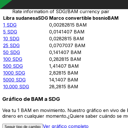
Rate information of SDG/BAM currency pair
Libra sudanesa
SDG
Marco convertible bosnio
BAM
1
SDG
0,00282815
BAM
5
SDG
0,0141407
BAM
10
SDG
0,0282815
BAM
25
SDG
0,0707037
BAM
50
SDG
0,141407
BAM
100
SDG
0,282815
BAM
500
SDG
1,41407
BAM
1000
SDG
2,82815
BAM
5000
SDG
14,1407
BAM
10.000
SDG
28,2815
BAM
Gráfico de BAM a SDG
Vea tu 1 BAM en movimiento. Nuestro gráfico en vivo de
dinero en cualquier momento.¿Quiere saber cuándo se mue
Ver gráfico completo
Seguir tipo de cambio