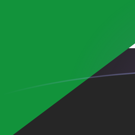
tipos de cambio de BAM a SDG hoy
Convierte Marco convertible bosnio a Libra sudanesa
Rate information of BAM/SDG currency pair
Marco convertible bosnio
BAM
Libra sudanesa
SDG
1
BAM
353,589
SDG
5
BAM
1767,94
SDG
10
BAM
3535,89
SDG
25
BAM
8839,71
SDG
50
BAM
17.679,4
SDG
100
BAM
35.358,9
SDG
500
BAM
176.794
SDG
1000
BAM
353.589
SDG
5000
BAM
1.767.940
SDG
10.000
BAM
3.535.890
SDG
Convierte Libra sudanesa a Marco convertible bosnio