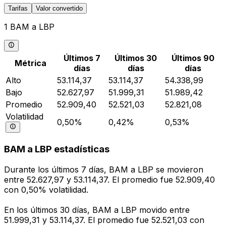
Tarifas
Valor convertido
1 BAM a LBP
Últimos 7
Últimos 30
Últimos 90
Métrica
días
días
días
Alto
53.114,37
53.114,37
54.338,99
Bajo
52.627,97
51.999,31
51.989,42
Promedio
52.909,40
52.521,03
52.821,08
Volatilidad
0,50%
0,42%
0,53%
BAM a LBP estadísticas
Durante los últimos 7 días, BAM a LBP se movieron
entre 52.627,97 y 53.114,37. El promedio fue 52.909,40
con 0,50% volatilidad.
En los últimos 30 días, BAM a LBP movido entre
51.999,31 y 53.114,37. El promedio fue 52.521,03 con