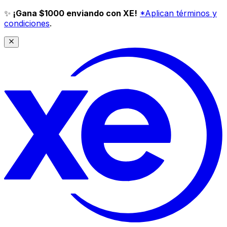
✨
¡Gana $1000 enviando con XE!
*Aplican términos y
condiciones
.