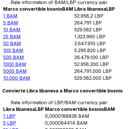
Rate information of BAM/LBP currency pair
Marco convertible bosnio
BAM
Libra libanesa
LBP
1
BAM
52.958,2
LBP
5
BAM
264.791
LBP
10
BAM
529.582
LBP
25
BAM
1.323.960
LBP
50
BAM
2.647.910
LBP
100
BAM
5.295.820
LBP
500
BAM
26.479.100
LBP
1000
BAM
52.958.200
LBP
5000
BAM
264.791.000
LBP
10.000
BAM
529.582.000
LBP
Convierte Libra libanesa a Marco convertible bosnio
Rate information of LBP/BAM currency pair
Libra libanesa
LBP
Marco convertible bosnio
BAM
1
LBP
0,0000188828
BAM
5
LBP
0,000094414
BAM