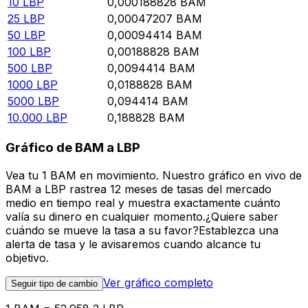
10
LBP
0,000188828
BAM
25
LBP
0,00047207
BAM
50
LBP
0,00094414
BAM
100
LBP
0,00188828
BAM
500
LBP
0,0094414
BAM
1000
LBP
0,0188828
BAM
5000
LBP
0,094414
BAM
10.000
LBP
0,188828
BAM
Gráfico de BAM a LBP
Vea tu 1 BAM en movimiento. Nuestro gráfico en vivo de
BAM a LBP rastrea 12 meses de tasas del mercado
medio en tiempo real y muestra exactamente cuánto
valía su dinero en cualquier momento.¿Quiere saber
cuándo se mueve la tasa a su favor?Establezca una
alerta de tasa y le avisaremos cuando alcance tu
objetivo.
Ver gráfico completo
Seguir tipo de cambio