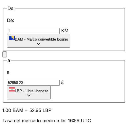
De:
De:
KM
BAM
-
Marco convertible bosnio
a
a
£
LBP
-
Libra libanesa
1.00
BAM
=
52.95
LBP
Tasa del mercado medio a las 16:59 UTC