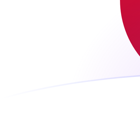
tipos de cambio de AUD a JPY hoy
Convierte Dólar australiano a Yen japonés
Rate information of AUD/JPY currency
pair
Dólar australiano
AUD
Yen japonés
JPY
1
AUD
111,537
JPY
5
AUD
557,686
JPY
10
AUD
1115,37
JPY
25
AUD
2788,43
JPY
50
AUD
5576,86
JPY
100
AUD
11.153,7
JPY
500
AUD
55.768,6
JPY
1000
AUD
111.537
JPY
5000
AUD
557.686
JPY
10.000
AUD
1.115.370
JPY