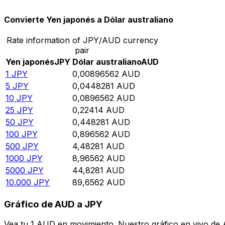
Convierte Yen japonés a Dólar australiano
Rate information of JPY/AUD currency
pair
Yen japonés
JPY
Dólar australiano
AUD
1
JPY
0,00896562
AUD
5
JPY
0,0448281
AUD
10
JPY
0,0896562
AUD
25
JPY
0,22414
AUD
50
JPY
0,448281
AUD
100
JPY
0,896562
AUD
500
JPY
4,48281
AUD
1000
JPY
8,96562
AUD
5000
JPY
44,8281
AUD
10.000
JPY
89,6562
AUD
Gráfico de AUD a JPY
Vea tu 1 AUD en movimiento. Nuestro gráfico en vivo de