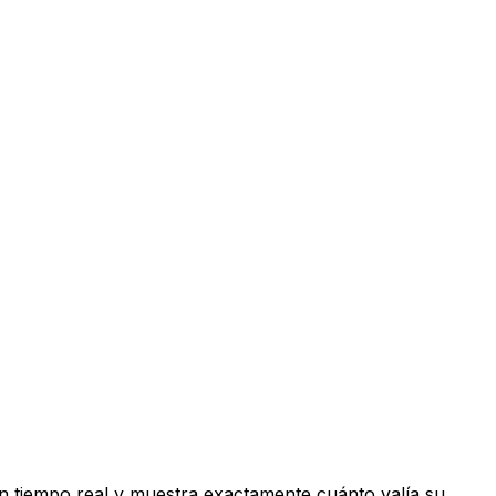
n tiempo real y muestra exactamente cuánto valía su