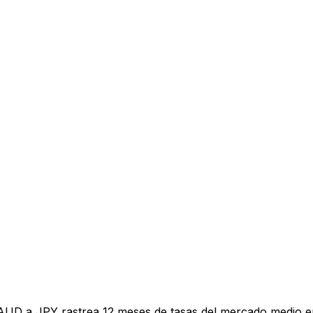
 AUD a JPY rastrea 12 meses de tasas del mercado medio e