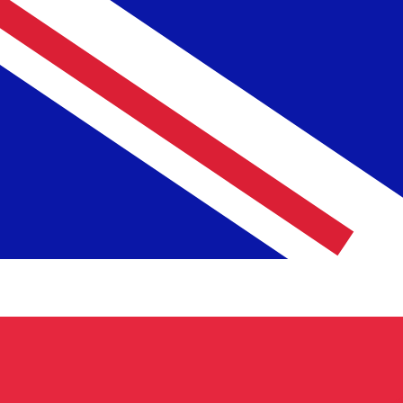
a
£
GBP
-
Libra esterlina
1.00
AUD
=
0,
523641
GBP
Tasa del mercado medio a las 18:50 UTC
Enviar dinero
Habla con un experto en divisas hoy.
Podemos superar las
Programar una llamada
Usamos la tasa del mercado medio para nuestro converso
¿Sabías que puedes enviar dinero al extranjero con Xe?
Regístrate hoy mismo