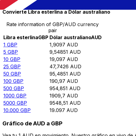
Convierte Libra esterlina a Dólar australiano
Rate information of GBP/AUD currency
pair
Libra esterlina
GBP
Dólar australiano
AUD
1
GBP
1,9097
AUD
5
GBP
9,54851
AUD
10
GBP
19,097
AUD
25
GBP
47,7426
AUD
50
GBP
95,4851
AUD
100
GBP
190,97
AUD
500
GBP
954,851
AUD
1000
GBP
1909,7
AUD
5000
GBP
9548,51
AUD
10.000
GBP
19.097
AUD
Gráfico de AUD a GBP
Vea tu 1 AUD en movimiento. Nuestro gráfico en vivo de