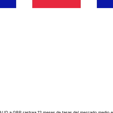
 AUD a GBP rastrea 12 meses de tasas del mercado medio e