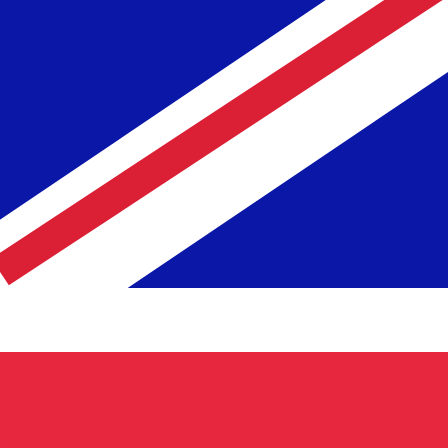
asa cuando envíes dinero.
Consulta las tasas de envío.