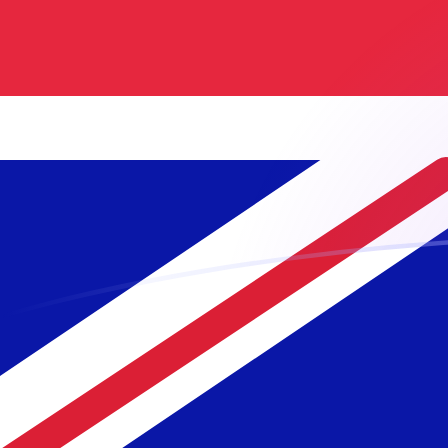
tipos de cambio de AUD a GBP hoy
Convierte Dólar australiano a Libra esterlina
Rate information of AUD/GBP currency
pair
Dólar australiano
AUD
Libra esterlina
GBP
1
AUD
0,523642
GBP
5
AUD
2,61821
GBP
10
AUD
5,23642
GBP
25
AUD
13,091
GBP
50
AUD
26,1821
GBP
100
AUD
52,3642
GBP
500
AUD
261,821
GBP
1000
AUD
523,642
GBP
5000
AUD
2618,21
GBP
10.000
AUD
5236,42
GBP