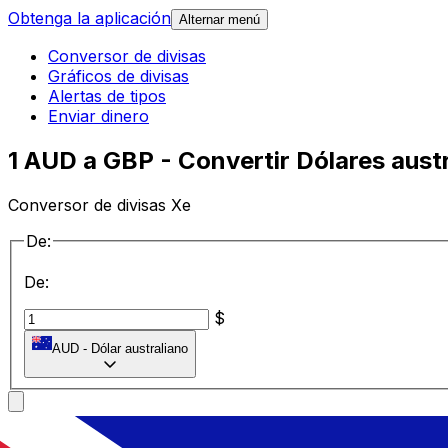
Obtenga la aplicación
Alternar menú
Conversor de divisas
Gráficos de divisas
Alertas de tipos
Enviar dinero
1 AUD a GBP - Convertir Dólares austr
Conversor de divisas Xe
De:
De:
$
AUD
-
Dólar australiano
a