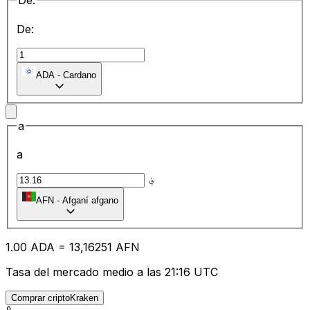
De:
De:
ADA
-
Cardano
a
a
؋
AFN
-
Afganí afgano
1.00
ADA
=
13
,16251
AFN
Tasa del mercado medio a las 21:16 UTC
Comprar criptoKraken