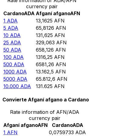
Rate information of ADA/AFN
currency pair
Cardano
ADA
Afganí afgano
AFN
1
ADA
13,1625
AFN
5
ADA
65,8126
AFN
10
ADA
131,625
AFN
25
ADA
329,063
AFN
50
ADA
658,126
AFN
100
ADA
1316,25
AFN
500
ADA
6581,26
AFN
1000
ADA
13.162,5
AFN
5000
ADA
65.812,6
AFN
10.000
ADA
131.625
AFN
Convierte Afganí afgano a Cardano
Rate information of AFN/ADA
currency pair
Afganí afgano
AFN
Cardano
ADA
1
AFN
0,0759733
ADA