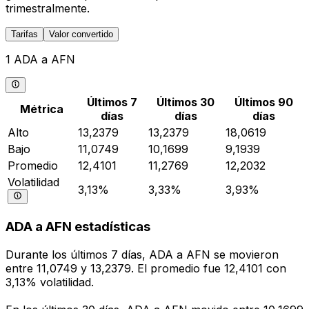
trimestralmente.
Tarifas
Valor convertido
1 ADA a AFN
Últimos 7
Últimos 30
Últimos 90
Métrica
días
días
días
Alto
13,2379
13,2379
18,0619
Bajo
11,0749
10,1699
9,1939
Promedio
12,4101
11,2769
12,2032
Volatilidad
3,13%
3,33%
3,93%
ADA a AFN estadísticas
Durante los últimos 7 días, ADA a AFN se movieron
entre 11,0749 y 13,2379. El promedio fue 12,4101 con
3,13% volatilidad.