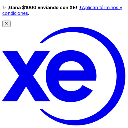
✨
¡Gana $1000 enviando con XE!
*Aplican términos y
condiciones
.