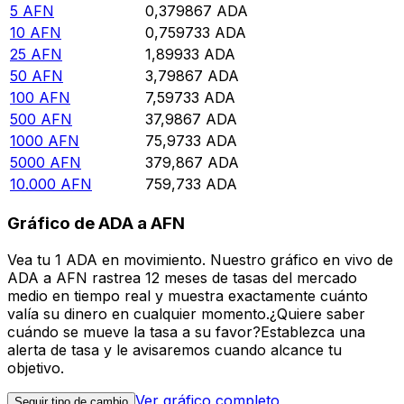
5
AFN
0,379867
ADA
10
AFN
0,759733
ADA
25
AFN
1,89933
ADA
50
AFN
3,79867
ADA
100
AFN
7,59733
ADA
500
AFN
37,9867
ADA
1000
AFN
75,9733
ADA
5000
AFN
379,867
ADA
10.000
AFN
759,733
ADA
Gráfico de ADA a AFN
Vea tu 1 ADA en movimiento. Nuestro gráfico en vivo de
ADA a AFN rastrea 12 meses de tasas del mercado
medio en tiempo real y muestra exactamente cuánto
valía su dinero en cualquier momento.¿Quiere saber
cuándo se mueve la tasa a su favor?Establezca una
alerta de tasa y le avisaremos cuando alcance tu
objetivo.
Ver gráfico completo
Seguir tipo de cambio