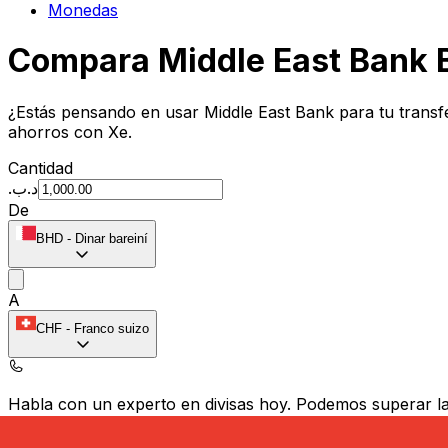
Monedas
Compara Middle East Bank 
¿Estás pensando en usar Middle East Bank para tu trans
ahorros con Xe.
Cantidad
.د.ب
De
BHD
-
Dinar bareiní
A
CHF
-
Franco suizo
Habla con un experto en divisas hoy.
Podemos superar las
Programar una llamada