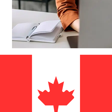
¿Qué tan rápido es un LLB CHF para
CAD transferencia?
Los tiempos de entrega para transferencias
internacionales con LLB de Suiza a Canadá varían
según el método de pago y el momento de la
transacción. Normalmente, las transferencias bancarias
internacionales tardan entre 1 y 5 días laborables.
Factores como los festivos bancarios y los controles de
seguridad también pueden afectar la entrega.
Comprueba los tiempos límite de Liechtensteinische